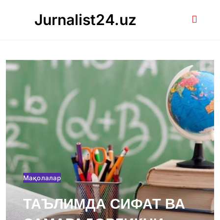
Skip
Jurnalist24.uz
to
content
Мақолалар
ТАЪЛИМДА СИФАТ ВА