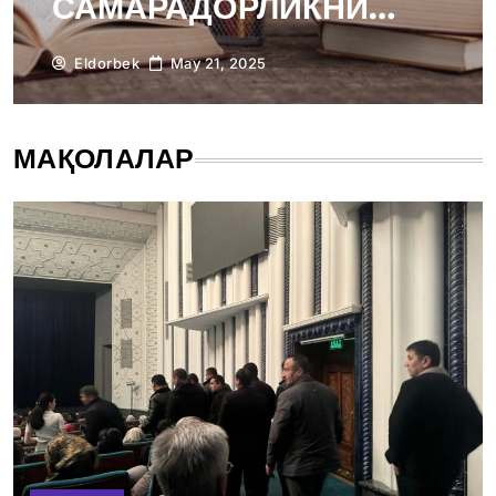
САМАРАДОРЛИКНИ
ОШИРИШ ЛОЙИҲАСИ
Eldorbek
May 21, 2025
МАҚОЛАЛАР