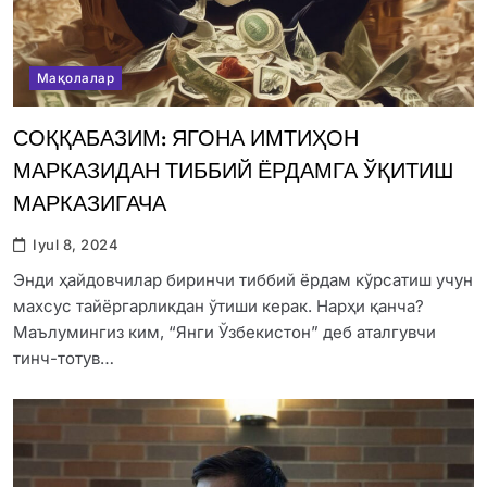
Мақолалар
СОҚҚАБАЗИМ: ЯГОНА ИМТИҲОН
МАРКАЗИДАН ТИББИЙ ЁРДАМГА ЎҚИТИШ
МАРКАЗИГАЧА
Iyul 8, 2024
Энди ҳайдовчилар биринчи тиббий ёрдам кўрсатиш учун
махсус тайёргарликдан ўтиши керак. Нарҳи қанча?
Маълумингиз ким, “Янги Ўзбекистон” деб аталгувчи
тинч-тотув…