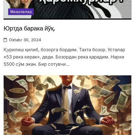
Мақолалар
Юртда барака йўқ.
Oktabr 30, 2024
Қурилиш қилиб, бозорга бордим. Тахта бозор. Усталар
«53 река керак», деди. Бозордан река қарадим. Нархи
5500 сўм экан. Бир сотувчи…