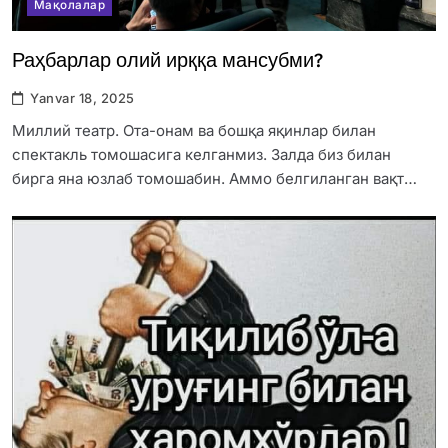
Мақолалар
Раҳбарлар олий ирққа мансубми?
Yanvar 18, 2025
Миллий театр. Ота-онам ва бошқа яқинлар билан
спектакль томошасига келганмиз. Залда биз билан
бирга яна юзлаб томошабин. Аммо белгиланган вақт…