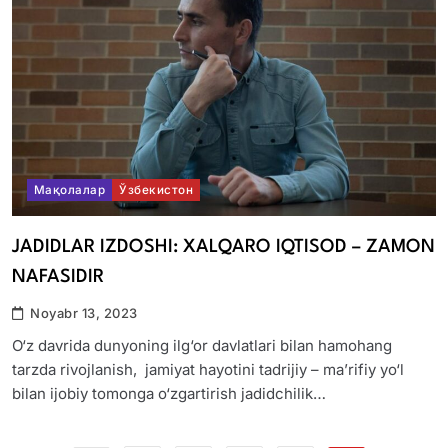
Мақолалар
Ўзбекистон
JADIDLAR IZDOSHI: XALQARO IQTISOD – ZAMON
NAFASIDIR
Noyabr 13, 2023
O‘z davrida dunyoning ilg‘or davlatlari bilan hamohang
tarzda rivojlanish, jamiyat hayotini tadrijiy – ma’rifiy yo‘l
bilan ijobiy tomonga o‘zgartirish jadidchilik…