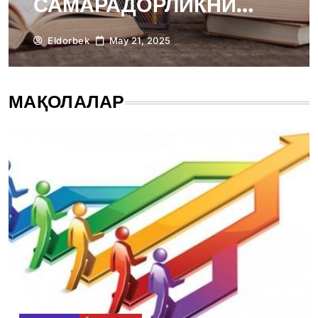
САМАРАДОРЛИКНИ
ОШИРИШ ЛОЙИҲАСИ
Eldorbek
May 21, 2025
МАҚОЛАЛАР