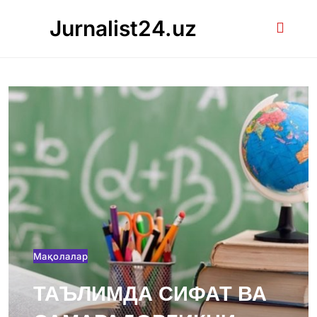
Skip
Jurnalist24.uz
to
content
Мақолалар
ТАЪЛИМДА СИФАТ ВА