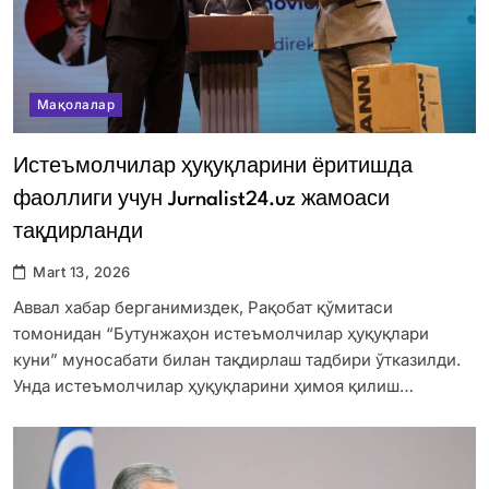
Мақолалар
Истеъмолчилар ҳуқуқларини ёритишда
фаоллиги учун Jurnalist24.uz жамоаси
тақдирланди
Mart 13, 2026
Аввал хабар берганимиздек, Рақобат қўмитаси
томонидан “Бутунжаҳон истеъмолчилар ҳуқуқлари
куни” муносабати билан тақдирлаш тадбири ўтказилди.
Унда истеъмолчилар ҳуқуқларини ҳимоя қилиш…