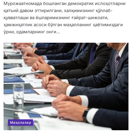
Мурожаатномада бошланган демократик ислоҳотларни
қатъий давом эттирилгани, халқимизнинг қўллаб-
қувватлаши ва ёшларимизнинг ғайрат-шижоати,
ҳамжиҳатлик асоси бўлган маҳалланинг ҳаётимиздаги
ўрни, одамларнинг онги…
Мақолалар