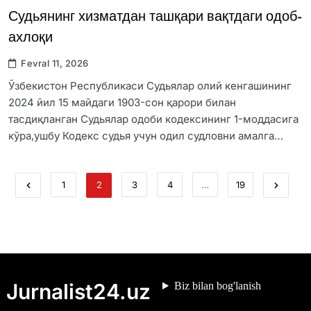
Судьянинг хизматдан ташқари вақтдаги одоб-
ахлоқи
Fevral 11, 2026
Ўзбекистон Республикаси Судьялар олий кенгашининг
2024 йил 15 майдаги 1903-сон қарори билан
тасдиқланган Судьялар одоби кодексининг 1-моддасига
кўра,ушбу Кодекс судья учун одил судловни амалга…
1
2
3
4
…
19
Jurnalist24.uz
Biz bilan bog'lanish