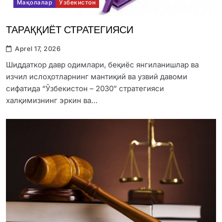
Мақолалар
Ўзбекистон
ТАРАҚҚИЁТ СТРАТЕГИЯСИ
Aprel 17, 2026
Шиддаткор давр одимлари, беқиёс янгиланишлар ва
изчил ислоҳотларнинг мантиқий ва узвий давоми
сифатида “Ўзбекистон – 2030” стратегияси
халқимизнинг эркин ва…