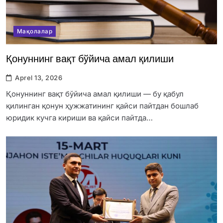
Мақолалар
Қонуннинг вақт бўйича амал қилиши
Aprel 13, 2026
Қонуннинг вақт бўйича амал қилиши — бу қабул
қилинган қонун ҳужжатининг қайси пайтдан бошлаб
юридик кучга кириши ва қайси пайтда…