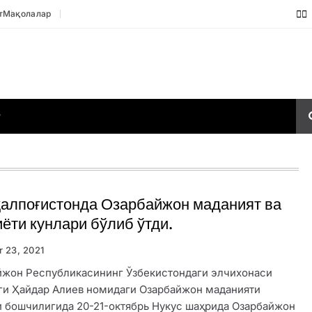
т
Мақолалар
Р
алпоғистонда Озарбайжон маданият ва
ёти кунлари бўлиб ўтди.
r 23, 2021
йжон Республикасининг Ўзбекистондаги элчихонаси
ги Ҳайдар Алиев номидаги Озарбайжон маданияти
и бошчилигида 20-21-октябрь Нукус шаҳрида Озарбайжон