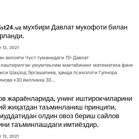
list24.uz мухбири Давлат мукофоти билан
рланди.
r 13, 2021
н вилояти Чуст туманидаги 70-Давлат
слаштирилган умумтаълим мактабининг математика фани
иси Шаҳзод Эргашалиев, ҳамда психологи Гулнора
инова «30 йилликка 30…
в жараёнларида, унинг иштирокчиларини
ий жиҳатдан таъминланиш принципи.
муддатидан олдин овоз бериш сайлов
ини таъминлашдаги имтиёздир.
r 13, 2021