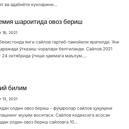
т ва адабиёти кунларини…
емия шароитида овоз бериш
r 18, 2021
бекистонда янги сайлов тартиб-тамойили яратилди. Уни
аражада ўтказиш чоралари белгиланди. Сайлов 2021
г 24 октябрида ўтиши ҳаммага маълум….
ий билим
r 13, 2021
дан олдин овоз бериш – фуқаролар сайлов ҳуқуқини
лашнинг муҳим воситаси. Сайлов кодексига асосан
дан олдин овоз бериш сайловга 10…