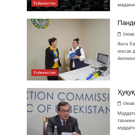
Ўзбекистон
мадания
Панд
Oktab
Янги Ўз
юксак д
йилнин
Ўзбекистон
Ҳуқуқ
Oktab
Муддати
таъмин
муддати