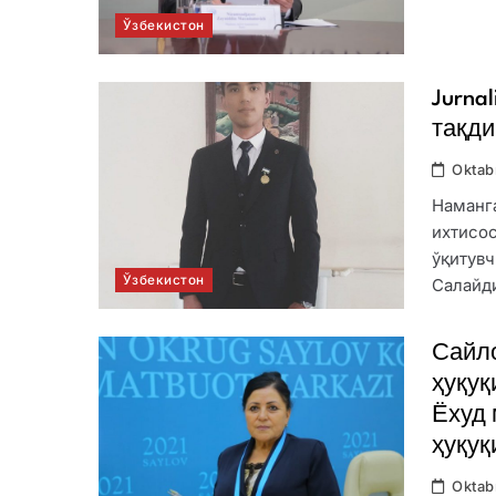
Ўзбекистон
Jurna
тақди
Oktab
Наманга
ихтисо
ўқитувч
Ўзбекистон
Салайд
Сайло
ҳуқуқ
Ёхуд 
ҳуқуқ
Oktab