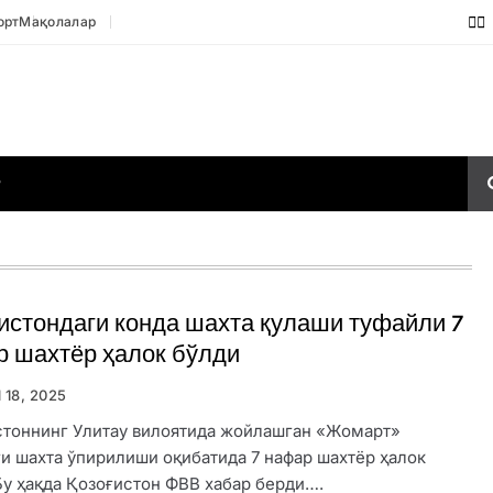
орт
Мақолалар
Р
истондаги конда шахта қулаши туфайли 7
 шахтёр ҳалок бўлди
l 18, 2025
стоннинг Улитау вилоятида жойлашган «Жомарт»
и шахта ўпирилиши оқибатида 7 нафар шахтёр ҳалок
Бу ҳақда Қозоғистон ФВВ хабар берди….