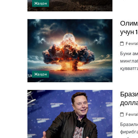
Жаҳон
Олимл
учун 
Fevra
Буни ам
минглаб
қувватг
Жаҳон
Брази
долла
Fevra
Бразили
фирибга