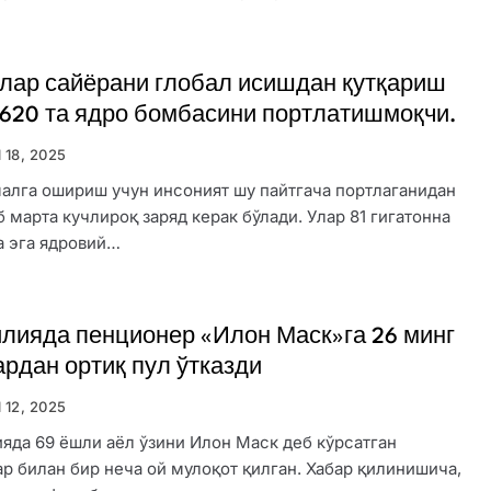
ар сайёрани глобал исишдан қутқариш
1620 та ядро бомбасини портлатишмоқчи.
l 18, 2025
алга ошириш учун инсоният шу пайтгача портлаганидан
 марта кучлироқ заряд керак бўлади. Улар 81 гигатонна
а эга ядровий…
лияда пенционер «Илон Маск»га 26 минг
рдан ортиқ пул ўтказди
l 12, 2025
яда 69 ёшли аёл ўзини Илон Маск деб кўрсатган
р билан бир неча ой мулоқот қилган. Хабар қилинишича,