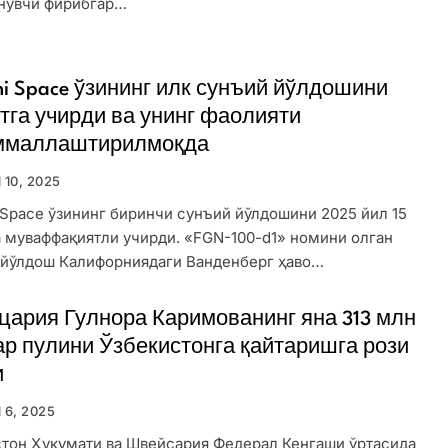
нувчи фирибгар…
ni Space ўзининг илк сунъий йўлдошини
тга учирди ва унинг фаолияти
ммаллаштирилмоқда
l 10, 2025
 Space ўзининг биринчи сунъий йўлдошини 2025 йил 15
 муваффақиятли учирди. «FGN-100-d1» номини олган
 йўлдош Калифорниядаги Ванденберг ҳаво…
ария Гулнора Каримованинг яна 313 млн
р пулини Ўзбекистонга қайтаришга рози
и
l 6, 2025
стон Ҳукумати ва Швейсария Федерал Кенгаши ўртасида