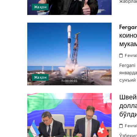
жабрла
Жаҳон
Ferga
коино
мука
Fevra
Fergani
январда
Жаҳон
сунъий
Швейц
долла
бўлд
Fevra
Ўзбеки