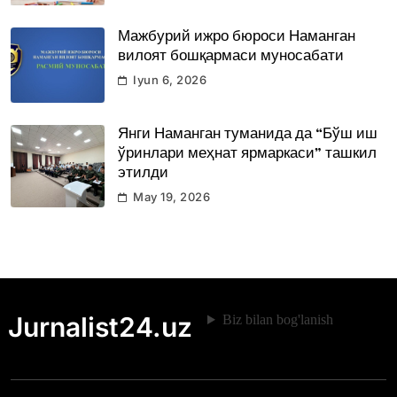
Мажбурий ижро бюроси Наманган
вилоят бошқармаси муносабати
Iyun 6, 2026
Янги Наманган туманида да “Бўш иш
ўринлари меҳнат ярмаркаси” ташкил
этилди
May 19, 2026
Jurnalist24.uz
Biz bilan bog'lanish