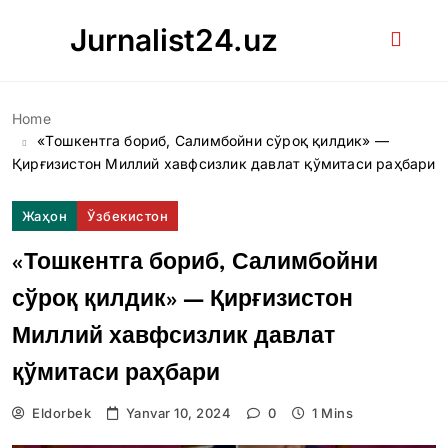
Skip
Jurnalist24.uz
to
content
Home
«Тошкентга бориб, Салимбойни сўроқ қилдик» —
Қирғизистон Миллий хавфсизлик давлат қўмитаси раҳбари
Жаҳон
Ўзбекистон
«Тошкентга бориб, Салимбойни
сўроқ қилдик» — Қирғизистон
Миллий хавфсизлик давлат
қўмитаси раҳбари
Eldorbek
Yanvar 10, 2024
0
1 Mins