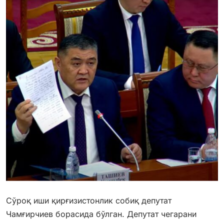
Сўроқ иши қирғизистонлик собиқ депутат
Чамғирчиев борасида бўлган. Депутат чегарани