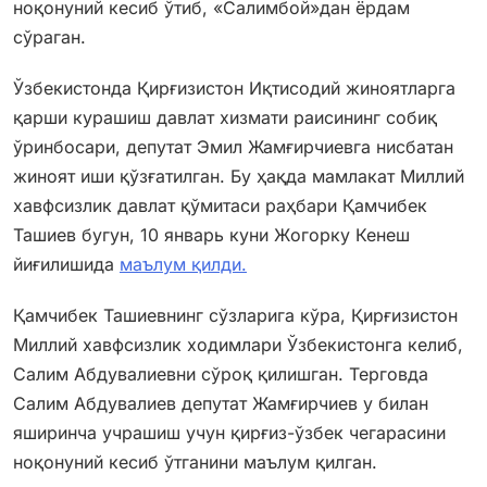
ноқонуний кесиб ўтиб, «Салимбой»дан ёрдам
сўраган.
Ўзбекистонда Қирғизистон Иқтисодий жиноятларга
қарши курашиш давлат хизмати раисининг собиқ
ўринбосари, депутат Эмил Жамғирчиевга нисбатан
жиноят иши қўзғатилган. Бу ҳақда мамлакат Миллий
хавфсизлик давлат қўмитаси раҳбари Қамчибек
Ташиев бугун, 10 январь куни Жогорку Кенеш
йиғилишида
маълум қилди.
Қамчибек Ташиевнинг сўзларига кўра, Қирғизистон
Миллий хавфсизлик ходимлари Ўзбекистонга келиб,
Салим Абдувалиевни сўроқ қилишган. Терговда
Салим Абдувалиев депутат Жамғирчиев у билан
яширинча учрашиш учун қирғиз-ўзбек чегарасини
ноқонуний кесиб ўтганини маълум қилган.