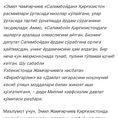
«Эмил Чамғирчиев «Салимбойдан» Қирғизистон
расмийлари ўртасида низолар кўпайгани, улар
ўртасида тартиб ўрнатишда ёрдам сўраганини
тасдиқлади. Аммо, «Салимбой» Қирғизистондаги
ишларга аралаша олмаслигини айтган. Бизнинг
депутат Салимбойдан ёрдам сўрабгина ортига
қайтмасдан, унинг ёрдамчисини ҳам алдаган. Бир
неча кун меҳмонхонада тунаб, пулини тўламай қочиб
кетган. Шу сабабли
Ўзбекистонда Жамғирчиевга нисбатан
«Фирибгарлик» ва «Давлат чегарасини ноқонуний
кесиб ўтиш» моддалари билан жиноят иши
қўзғатилган», – деди Миллий хавфсизлик давлат
қўмитаси раҳбари.
Маълумот учун, Эмил Жамғирчиев Қирғизистонда