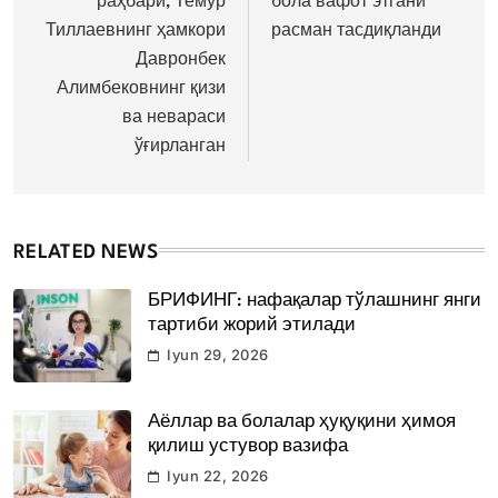
раҳбари, Темур
бола вафот этгани
Тиллаевнинг ҳамкори
расман тасдиқланди
Давронбек
Алимбековнинг қизи
ва невараси
ўғирланган
RELATED NEWS
БРИФИНГ: нафақалар тўлашнинг янги
тартиби жорий этилади
Iyun 29, 2026
Аёллар ва болалар ҳуқуқини ҳимоя
қилиш устувор вазифа
Iyun 22, 2026