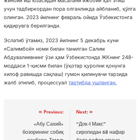
жиноий иш юзасидан масалани ижобий ҳал этиш
учун тадбиркордан пора олганликда айбланиб, қўлга
олинган. 2023 йилнинг февраль ойида Ўзбекистонга
қидирувга берилганди.
Эслатиб ўтамиз, 2023 йилнинг 5 декабрь куни
«Салимбой» номи билан танилган Салим
Абдувалиевнинг ўзи ҳам Ўзбекистонда ЖКнинг 248-
моддаси 1-қисми билан (ўқотар қуролни қонунга
хилоф равишда сақлаш) гумон қилинувчи тарзида
жалб этилиб, процессуал
тартибда ушланган.
Post
Previous:
Next:
menyusi
«Абу Сахий»
“Док-1 Макс”
бозорининг собиқ
сиропидан 68 нафар