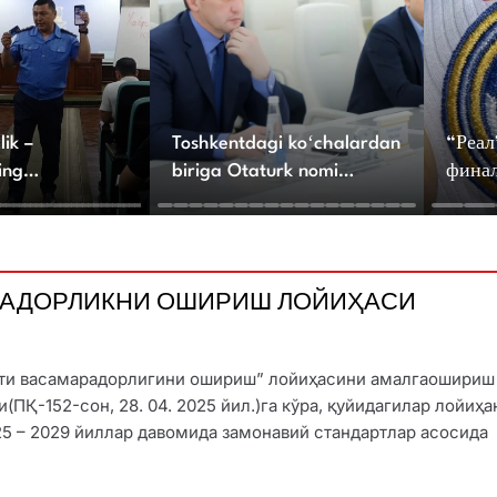
lik –
Toshkentdagi koʻchalardan
“Реал
ing
biriga Otaturk nomi
финал
iz!
berilishi mumkin
шув ю
баёно
АРАДОРЛИКНИ ОШИРИШ ЛОЙИҲАСИ
ати васамарадорлигини ошириш” лойиҳасини амалгаошириш
(ПҚ-152-сон, 28. 04. 2025 йил.)га кўра, қуйидагилар лойиҳа
25 – 2029 йиллар давомида замонавий стандартлар асосида