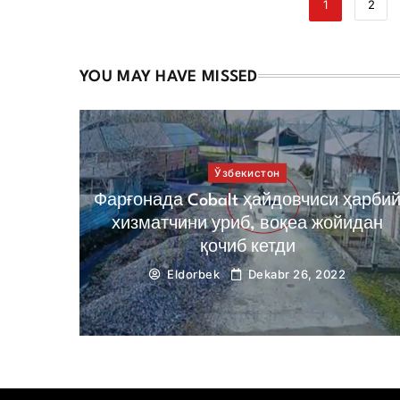
1
2
YOU MAY HAVE MISSED
Ўзбекистон
Фарғонада Cobalt ҳайдовчиси ҳарби
хизматчини уриб, воқеа жойидан
қочиб кетди
Eldorbek
Dekabr 26, 2022