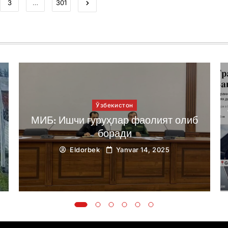
3
…
301
Ўзбекистон
й
МИБ: Ишчи гуруҳлар фаолият олиб
боради
Eldorbek
Yanvar 14, 2025