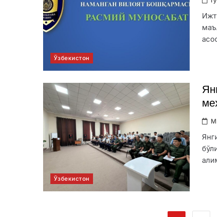
Ижт
маъ
асо
Ўзбекистон
Ян
ме
M
Янг
бўл
али
Ўзбекистон