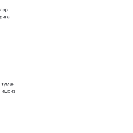
илар
рига
 туман
а ишсиз