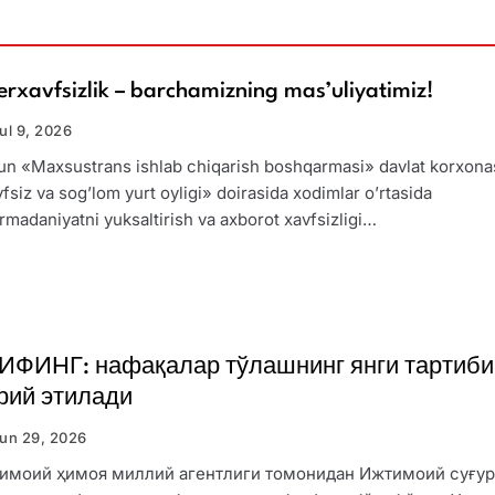
erxavfsizlik – barchamizning mas’uliyatimiz!
yul 9, 2026
n «Maxsustrans ishlab chiqarish boshqarmasi» davlat korxona
fsiz va sog’lom yurt oyligi» doirasida xodimlar o’rtasida
rmadaniyatni yuksaltirish va axborot xavfsizligi…
ИФИНГ: нафақалар тўлашнинг янги тартиби
рий этилади
yun 29, 2026
имоий ҳимоя миллий агентлиги томонидан Ижтимоий суғур