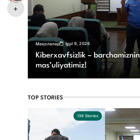
Iyul 9, 2026
Мақолалар
Kiberxavfsizlik – barchamizni
mas’uliyatimiz!
TOP STORIES
139
Stories