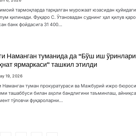
имоий тармоқларда тарқалган мурожаат юзасидан қуйидаг
лум қилинади. Фуқаро С. Ўтановадан суднинг ҳал қилув қаро
сан банк фойдасига 31 400…
ги Наманган туманида да “Бўш иш ўринлари
ҳнат ярмаркаси” ташкил этилди
ay 19, 2026
и Наманган туман прокуратураси ва Мажбурий ижро бюроси
ими ташаббуси билан аҳоли бандлигини таъминлаш, айниқс
мент тўловчи фуқароларни…