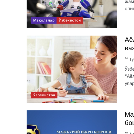
жам
спи
Мақолалар
Ўзбекистон
Аё
ва
I
Ўзб
“Аё
ула
Ўзбекистон
Ма
бо
I