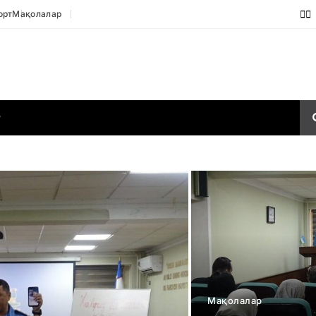
орт
Мақолалар
Р
Мақолалар