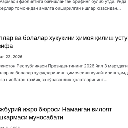
ғармаси фаолиятига бағишланган брифинг бўлиб ўтди. Унда
керлар томонидан амалга оиширилган ишлар юзасидан…
ллар ва болалар ҳуқуқини ҳимоя қилиш уст
зифа
yun 22, 2026
екистон Республикаси Президентининг 2026 йил 3 мартдаги
ллар ва болалар ҳуқуқларининг ҳимоясини кучайтириш ҳамд
рга нисбатан тазйиқ ва зўравонлик ҳолатларининг…
жбурий ижро бюроси Наманган вилоят
шқармаси муносабати
yun 6, 2026