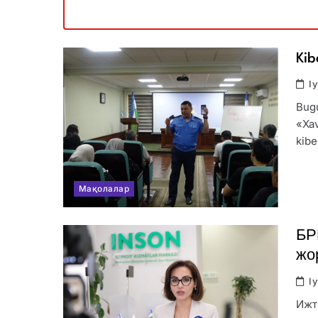
Мақолалар
Kib
I
Bugu
«Xav
kibe
Мақолалар
БР
жо
I
Ижт