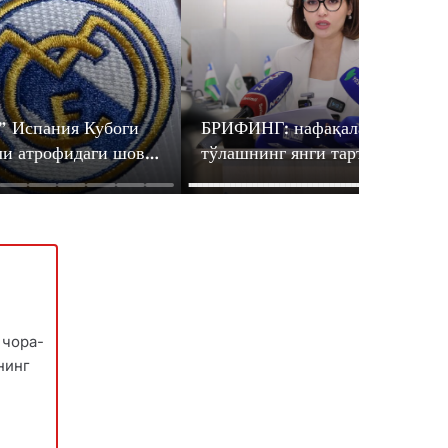
” Испания Кубоги
БРИФИНГ: нафақалар
и атрофидаги шов-
тўлашнинг янги тартиби
засидан расмий
жорий этилади
т берди
 чора-
нинг