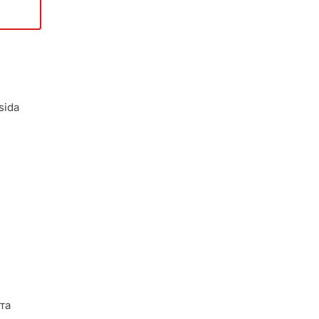
sida
та