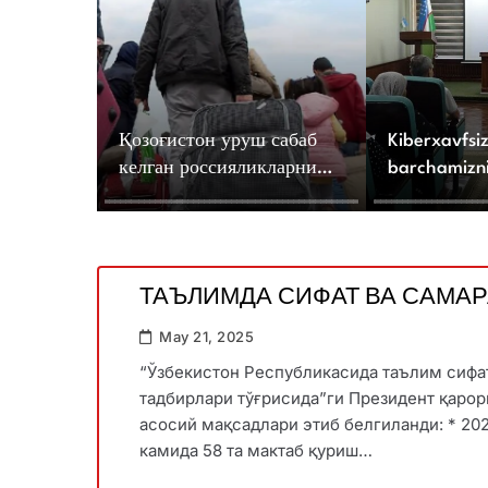
Қозоғистон уруш сабаб
Kiberxavfsiz
келган россияликларни
barchamizn
оммавий депортация
mas’uliyatim
қилмоқчи — ҳуқуқ
ҳимоячилари
ТАЪЛИМДА СИФАТ ВА САМ
May 21, 2025
“Ўзбекистон Республикасида таълим сиф
тадбирлари тўғрисида”ги Президент қарори
асосий мақсадлари этиб белгиланди: * 20
камида 58 та мактаб қуриш…