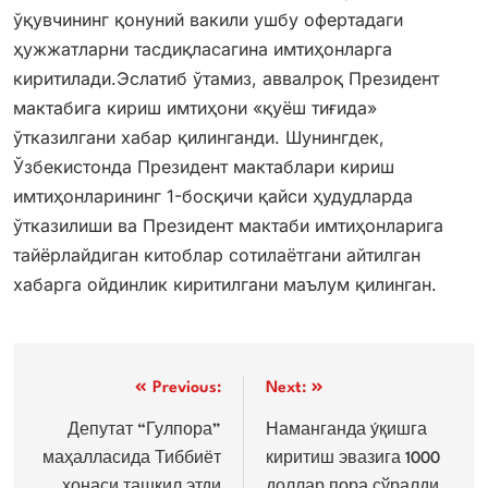
ўқувчининг қонуний вакили ушбу офертадаги
ҳужжатларни тасдиқласагина имтиҳонларга
киритилади.Эслатиб ўтамиз, аввалроқ Президент
мактабига кириш имтиҳони «қуёш тиғида»
ўтказилгани хабар қилинганди. Шунингдек,
Ўзбекистонда Президент мактаблари кириш
имтиҳонларининг 1-босқичи қайси ҳудудларда
ўтказилиши ва Президент мактаби имтиҳонларига
тайёрлайдиган китоблар сотилаётгани айтилган
хабарга ойдинлик киритилгани маълум қилинган.
Post
Previous:
Next:
menyusi
Депутат “Гулпора”
Наманганда у́қишга
маҳалласида Тиббиёт
киритиш эвазига 1000
хонаси ташкил этди
доллар пора сўралди