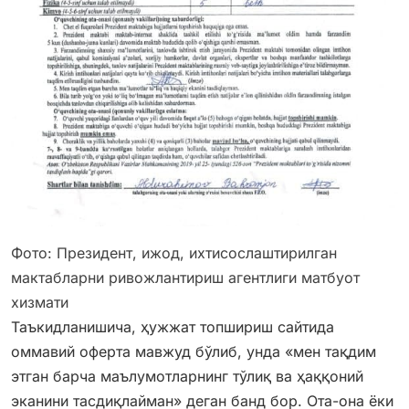
Фото: Президент, ижод, ихтисослаштирилган
мактабларни ривожлантириш агентлиги матбуот
хизмати
Таъкидланишича, ҳужжат топшириш сайтида
оммавий оферта мавжуд бўлиб, унда «мен тақдим
этган барча маълумотларнинг тўлиқ ва ҳаққоний
эканини тасдиқлайман» деган банд бор. Ота-она ёки