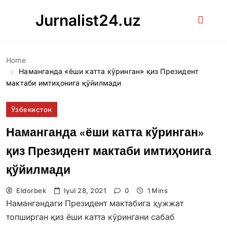
Skip
Jurnalist24.uz
to
content
Home
Наманганда «ёши катта кўринган» қиз Президент
мактаби имтиҳонига қўйилмади
Ўзбекистон
Наманганда «ёши катта кўринган»
қиз Президент мактаби имтиҳонига
қўйилмади
Eldorbek
Iyul 28, 2021
0
1 Mins
Намангандаги Президент мактабига ҳужжат
топширган қиз ёши катта кўрингани сабаб