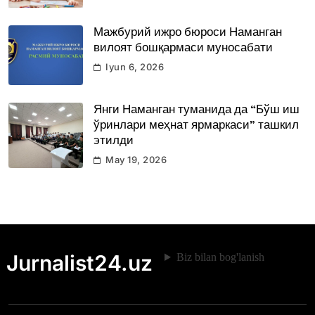
Мажбурий ижро бюроси Наманган
вилоят бошқармаси муносабати
Iyun 6, 2026
Янги Наманган туманида да “Бўш иш
ўринлари меҳнат ярмаркаси” ташкил
этилди
May 19, 2026
Jurnalist24.uz
Biz bilan bog'lanish