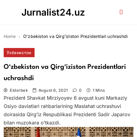
Skip
Jurnalist24.uz
to
content
Home
Oʻzbekiston va Qirgʻiziston Prezidentlari uchrashdi
Ўзбекистон
Oʻzbekiston va Qirgʻiziston Prezidentlari
uchrashdi
Eldorbek
Avgust 6, 2021
0
1 Mins
Prezident Shavkat Mirziyoyev 6 avgust kuni Markaziy
Osiyo davlatlari rahbarlarining Maslahat uchrashuvi
doirasida Qirgʻiz Respublikasi Prezidenti Sadir Japarov
bilan muzokara oʻtkazdi.