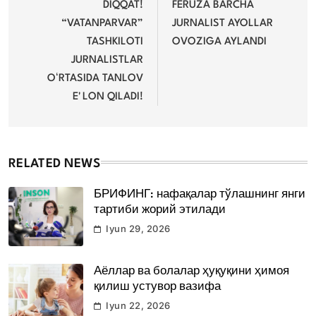
menyusi
DIQQAT!
FERUZA BARCHA
“VATANPARVAR”
JURNALIST AYOLLAR
TASHKILOTI
OVOZIGA AYLANDI
JURNALISTLAR
OʻRTASIDA TANLOV
EʼLON QILADI!
RELATED NEWS
БРИФИНГ: нафақалар тўлашнинг янги
тартиби жорий этилади
Iyun 29, 2026
Аёллар ва болалар ҳуқуқини ҳимоя
қилиш устувор вазифа
Iyun 22, 2026