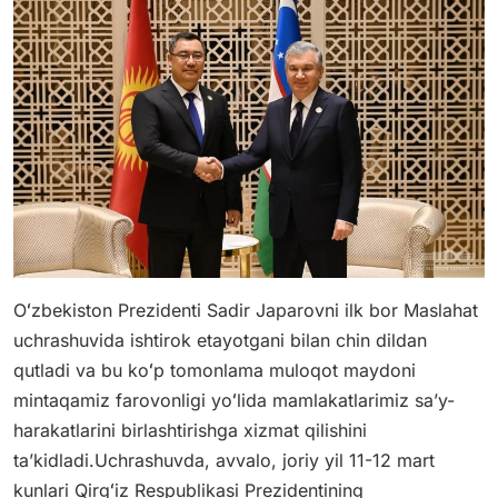
Oʻzbekiston Prezidenti Sadir Japarovni ilk bor Maslahat
uchrashuvida ishtirok etayotgani bilan chin dildan
qutladi va bu koʻp tomonlama muloqot maydoni
mintaqamiz farovonligi yoʻlida mamlakatlarimiz saʼy-
harakatlarini birlashtirishga xizmat qilishini
taʼkidladi.Uchrashuvda, avvalo, joriy yil 11-12 mart
kunlari Qirgʻiz Respublikasi Prezidentining