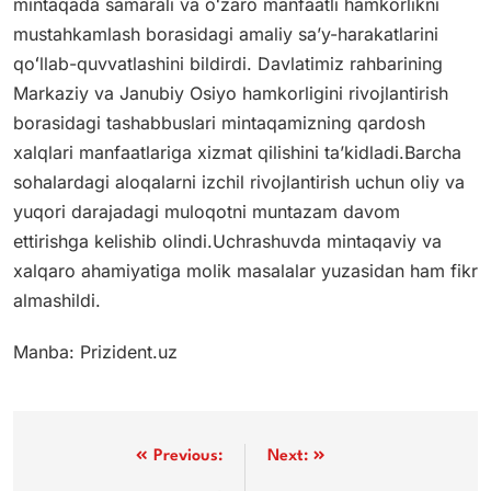
mintaqada samarali va oʻzaro manfaatli hamkorlikni
mustahkamlash borasidagi amaliy saʼy-harakatlarini
qoʻllab-quvvatlashini bildirdi. Davlatimiz rahbarining
Markaziy va Janubiy Osiyo hamkorligini rivojlantirish
borasidagi tashabbuslari mintaqamizning qardosh
xalqlari manfaatlariga xizmat qilishini taʼkidladi.Barcha
sohalardagi aloqalarni izchil rivojlantirish uchun oliy va
yuqori darajadagi muloqotni muntazam davom
ettirishga kelishib olindi.Uchrashuvda mintaqaviy va
xalqaro ahamiyatiga molik masalalar yuzasidan ham fikr
almashildi.
Manba: Prizident.uz
Post
Previous:
Next: