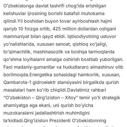
Oʻzbekistonga davlat tashrifi chogʻida erishilgan
kelishuvlar ijrosining borishi batafsil muhokama
qilindi.Yil boshidan buyon tovar ayirboshlash hajmi
qariyb 10 foizga ortib, 425 million dollardan oshgani
mamnuniyat bilan qayd etildi. Iqtisodiyotning ustuvor
yoʻnalishlarida, xususan sanoat, qishloq xoʻjaligi,
toʻqimachilik, mashinasozlik va boshqa tarmoqlarda
qoʻshma loyihalarni amalga oshirish boshlab yuborilgan.
Faol madaniy-gumanitar va hududlararo almashinuv olib
borilmoqda.Energetika sohasidagi hamkorlik, xususan,
Qambarota-1 gidroelektr stansiyasini birgalikda qurish
masalalari ham koʻrib chiqildi.Davlatimiz rahbari
“Oʻzbekiston – Qirgʻiziston – Xitoy” temir yoʻli strategik
ahamiyatga ega ekani, uni qurish boʻyicha
muzokaralarni jadallashtirish muhimligini
taʼkidladi.Qirgʻiziston Prezidenti Oʻzbekistonning