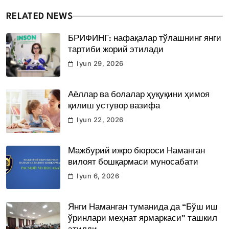
RELATED NEWS
БРИФИНГ: нафақалар тўлашнинг янги
тартиби жорий этилади
Iyun 29, 2026
Аёллар ва болалар ҳуқуқини ҳимоя
қилиш устувор вазифа
Iyun 22, 2026
Мажбурий ижро бюроси Наманган
вилоят бошқармаси муносабати
Iyun 6, 2026
Янги Наманган туманида да “Бўш иш
ўринлари меҳнат ярмаркаси” ташкил