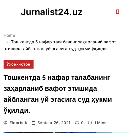
Skip
Jurnalist24.uz
to
content
Home
Тошкентда 5 нафар талабанинг заҳарланиб вафот
этишида айбланган уй эгасига суд ҳукми ўқилди.
Ўзбекистон
Тошкентда 5 нафар талабанинг
заҳарланиб вафот этишида
айбланган уй эгасига суд ҳукми
ўқилди.
Eldorbek
Sentabr 26, 2021
0
1 Mins