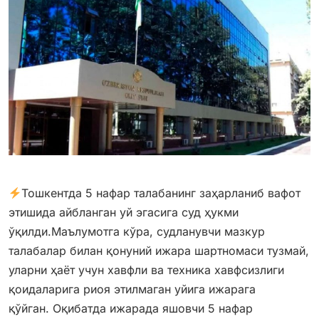
Тошкентда 5 нафар талабанинг заҳарланиб вафот
этишида айбланган уй эгасига суд ҳукми
ўқилди.Маълумотга кўра, судланувчи мазкур
талабалар билан қонуний ижара шартномаси тузмай,
уларни ҳаёт учун хавфли ва техника хавфсизлиги
қоидаларига риоя этилмаган уйига ижарага
қўйган. Оқибатда ижарада яшовчи 5 нафар