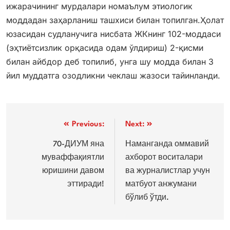
ижарачининг мурдалари номаълум этиологик
моддадан заҳарланиш ташхиси билан топилган.Ҳолат
юзасидан судланучига нисбата ЖКнинг 102-моддаси
(эҳтиётсизлик орқасида одам ўлдириш) 2-қисми
билан айбдор деб топилиб, унга шу модда билан 3
йил муддатга озодликни чеклаш жазоси тайинланди.
Post
Previous:
Next:
menyusi
70-ДИУМ яна
Наманганда оммавий
муваффақиятли
ахборот воситалари
юришини давом
ва журналистлар учун
эттиради!
матбуот анжумани
бўлиб ўтди.