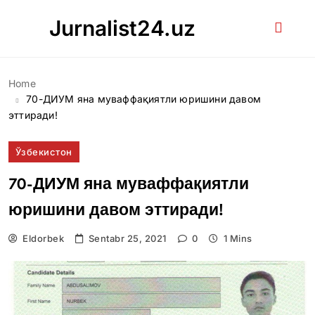
Skip
Jurnalist24.uz
to
content
Home
70-ДИУМ яна муваффақиятли юришини давом
эттиради!
Ўзбекистон
70-ДИУМ яна муваффақиятли
юришини давом эттиради!
Eldorbek
Sentabr 25, 2021
0
1 Mins