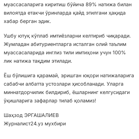
муассасаларига киритиш бўйича 89% натижа билан
вилоятда етакчи ўринларда қайд этилгани ҳақида
хабар берган эдик.
Ушбу ютуқ кўплаб имтиёзларни келтириб чиқаради.
Жумладан абитуриентларга исталган олий таълим
муассасаларида инглиз тили имтиҳони учун 100%
лик натижа тақдим этилади.
Ёш бўлишига қарамай, эришган юқори натижаларига
сабабчи албатта устозлари ҳисобланади. Уларга
миннатдорчилик билдириб, ёшларнинг келгусидаги
ўқишларига зафарлар тилаб қоламиз!
Шаҳзод ЭРГАШАЛИЕВ
Журналист24.уз мухбири