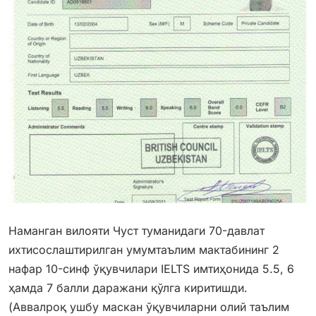
Наманган вилояти Чуст туманидаги 70-давлат
ихтисослаштирилган умумтаълим мактабининг 2
нафар 10-синф ўқувчилари IELTS имтиҳонида 5.5, 6
ҳамда 7 балли даражани қўлга киритишди.
(Аввалроқ ушбу маскан ўқувчиларни олий таълим