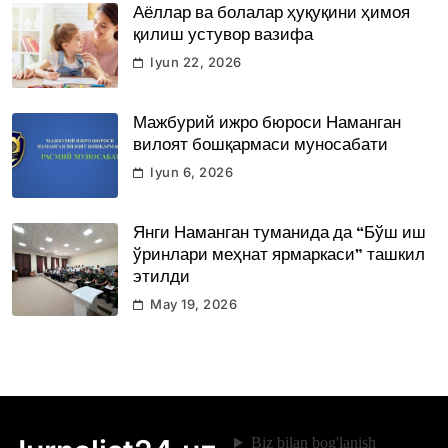
Аёллар ва болалар ҳуқуқини ҳимоя
қилиш устувор вазифа
Iyun 22, 2026
Мажбурий ижро бюроси Наманган
вилоят бошқармаси муносабати
Iyun 6, 2026
Янги Наманган туманида да “Бўш иш
ўринлари меҳнат ярмаркаси” ташкил
этилди
May 19, 2026
Biz bilan bog'lanish