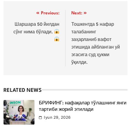
Post
Previous:
Next:
menyusi
Шаршара 50 йилдан
Тошкентда 5 нафар
сўнг нима бўлади.
талабанинг
заҳарланиб вафот
этишида айбланган уй
эгасига суд ҳукми
ўқилди.
RELATED NEWS
БРИФИНГ: нафақалар тўлашнинг янги
тартиби жорий этилади
Iyun 29, 2026