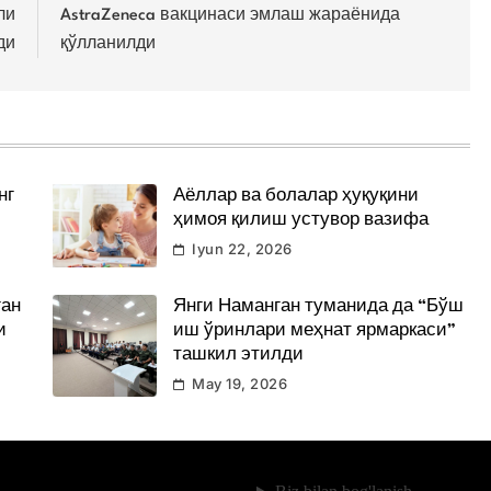
ли
AstraZeneca вакцинаси эмлаш жараёнида
ди
қўлланилди
нг
Аёллар ва болалар ҳуқуқини
ҳимоя қилиш устувор вазифа
Iyun 22, 2026
ган
Янги Наманган туманида да “Бўш
и
иш ўринлари меҳнат ярмаркаси”
ташкил этилди
May 19, 2026