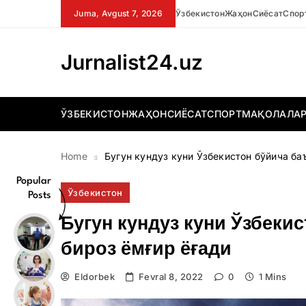
Skip
Juma, Avgust 7, 2026
Ўзбекистон
Жаҳон
Сиёсат
Спор
to
content
Jurnalist24.uz
ЎЗБЕКИСТОН
ЖАҲОН
СИЁСАТ
СПОРТ
МАҚОЛАЛА
Home
Бугун кундуз куни Ўзбекистон бўйича ба
Popular
Ўзбекистон
Posts
Бугун кундуз куни Ўзбеки
бироз ёмғир ёғади
Eldorbek
Fevral 8, 2022
0
1 Mins