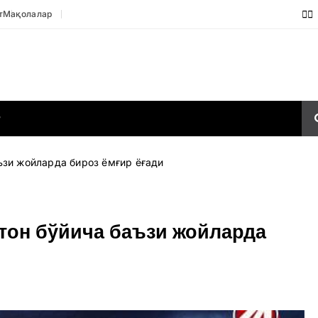
т
Мақолалар
Р
ъзи жойларда бироз ёмғир ёғади
стон бўйича баъзи жойларда