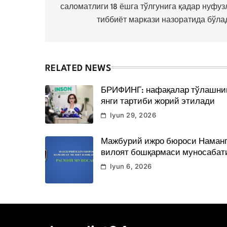
саломатлиги 18 ёшга тўлгунига қадар нуфуз
тиббиёт маркази назоратида бўла
RELATED NEWS
БРИФИНГ: нафақалар тўлашни
янги тартиби жорий этилади
Iyun 29, 2026
Мажбурий ижро бюроси Наман
вилоят бошқармаси муносабат
Iyun 6, 2026