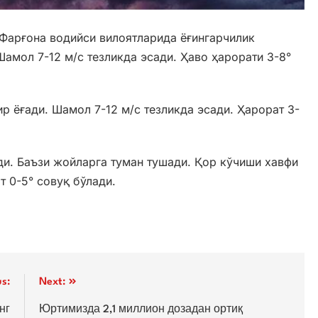
 Фарғона водийси вилоятларида ёғингарчилик
амол 7-12 м/с тезликда эсади. Ҳаво ҳарорати 3-8°
р ёғади. Шамол 7-12 м/с тезликда эсади. Ҳарорат 3-
ади. Баъзи жойларга туман тушади. Қор кўчиши хавфи
т 0-5° совуқ бўлади.
us:
Next:
нг
Юртимизда 2,1 миллион дозадан ортиқ