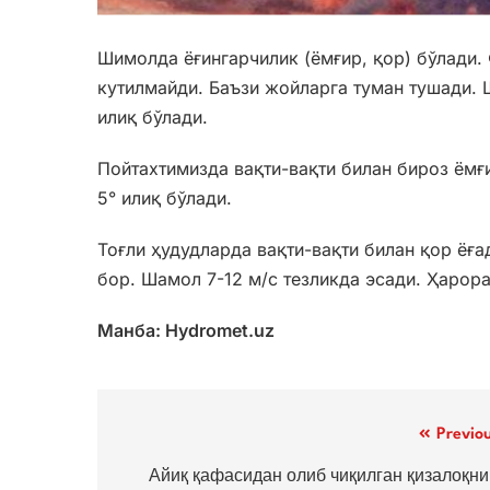
Шимолда ёғингарчилик (ёмғир, қор) бўлади.
кутилмайди. Баъзи жойларга туман тушади. Ш
илиқ бўлади.
Пойтахтимизда вақти-вақти билан бироз ёмғи
5° илиқ бўлади.
Тоғли ҳудудларда вақти-вақти билан қор ёғ
бор. Шамол 7-12 м/с тезликда эсади. Ҳарора
Манба: Hydromet.uz
Post
Previo
menyusi
Айиқ қафасидан олиб чиқилган қизалоқни