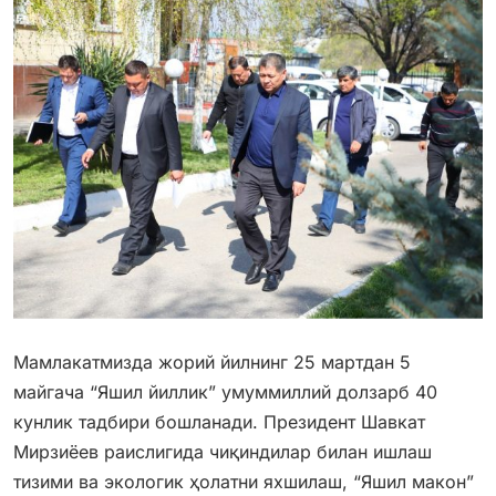
Мамлакатмизда жорий йилнинг 25 мартдан 5
майгача “Яшил йиллик” умуммиллий долзарб 40
кунлик тадбири бошланади. Президент Шавкат
Мирзиёев раислигида чиқиндилар билан ишлаш
тизими ва экологик ҳолатни яхшилаш, “Яшил макон”