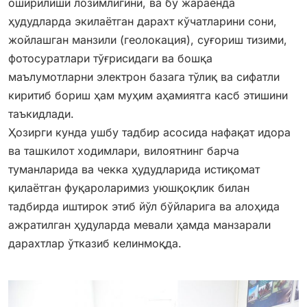
оширилиши лозимлигини, ва бу жараёнда
ҳудудларда экилаётган дарахт кўчатларини сони,
жойлашган манзили (геолокация), суғориш тизими,
фотосуратлари тўғрисидаги ва бошқа
маълумотларни электрон базага тўлиқ ва сифатли
киритиб бориш ҳам муҳим аҳамиятга касб этишини
таъкидлади.
Ҳозирги кунда ушбу тадбир асосида нафақат идора
ва ташкилот ходимлари, вилоятнинг барча
туманларида ва чекка ҳудудларида истиқомат
қилаётган фуқароларимиз уюшқоқлик билан
тадбирда иштирок этиб йўл бўйларига ва алоҳида
ажратилган ҳудуларда мевали ҳамда манзарали
дарахтлар ўтказиб келинмоқда.