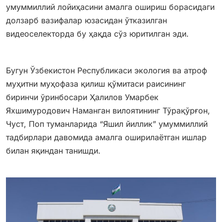
умуммиллий лойиҳасини амалга ошириш борасидаги
долзарб вазифалар юзасидан ўтказилган
видеоселекторда бу ҳақда сўз юритилган эди.
Бугун Ўзбекистон Республикаси экология ва атроф
муҳитни муҳофаза қилиш қўмитаси раисининг
биринчи ўринбосари Ҳалилов Умарбек
Яхшимуродович Наманган вилоятининг Тўрақўрғон,
Чуст, Поп туманларида “Яшил йиллик” умуммиллий
тадбирлари давомида амалга оширилаётган ишлар
билан яқиндан танишди.