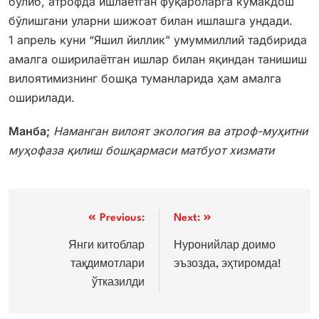
бўлиб, атрофда ишлаётган фуқароларга кўмакдош
бўлишгани уларни шижоат билан ишлашга ундади.
1 апрель куни “Яшил йиллик” умуммиллий тадбирида
амалга оширилаётган ишлар билан яқиндан танишиш
вилоятимизнинг бошқа туманларида ҳам амалга
оширилади.
Манба;
Наманган вилоят экология ва атроф-муҳитни
муҳофаза қилиш бошқармаси матбуот хизмати
Post
Previous:
Next:
menyusi
Янги китоблар
Нуронийлар доимо
тақдимотлари
эъзозда, эҳтиромда!
ўтказилди