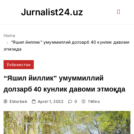
Skip
Jurnalist24.uz
to
content
Home
“Яшил йиллик” умуммиллий долзарб 40 кунлик давоми
этмоқда
Ўзбекистон
“Яшил йиллик” умуммиллий
долзарб 40 кунлик давоми этмоқда
Eldorbek
Aprel 1, 2022
0
1 Mins