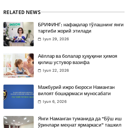
RELATED NEWS
БРИФИНГ: нафақалар тўлашнинг янги
тартиби жорий этилади
Iyun 29, 2026
Аёллар ва болалар ҳуқуқини ҳимоя
қилиш устувор вазифа
Iyun 22, 2026
Мажбурий ижро бюроси Наманган
вилоят бошқармаси муносабати
Iyun 6, 2026
Янги Наманган туманида да “Бўш иш
ўринлари меҳнат ярмаркаси” ташкил