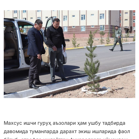
Махсус ишчи гуруҳ аъзолари ҳам ушбу тадбирда
давомида туманларда дарахт экиш ишларида фаол