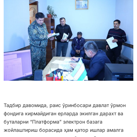
Тадбир давомида, раис ўринбосари давлат ўрмон
фондига кирмайдиган ерларда экилган дарахт ва
буталарни “Платформа” электрон базага
жойлаштириш борасида ҳам қатор ишлар амалга