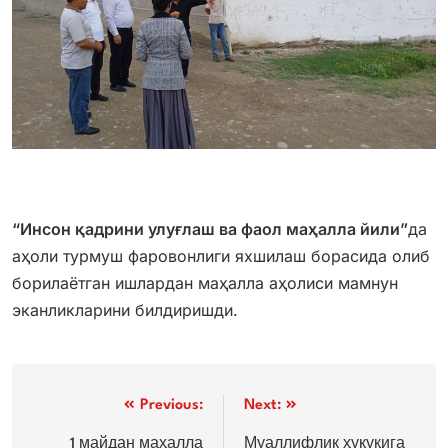
“Инсон қадрини улуғлаш ва фаол маҳалла йили”
да
аҳоли турмуш фаровонлиги яхшилаш борасида олиб
борилаётган ишлардан маҳалла аҳолиси мамнун
эканликларини билдиришди.
Post
Previous:
Next:
menyusi
1 майдан маҳалла
Муаллифлик ҳуқуқига