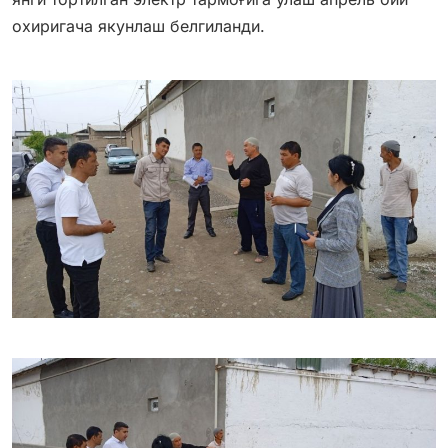
охиригача якунлаш белгиланди.