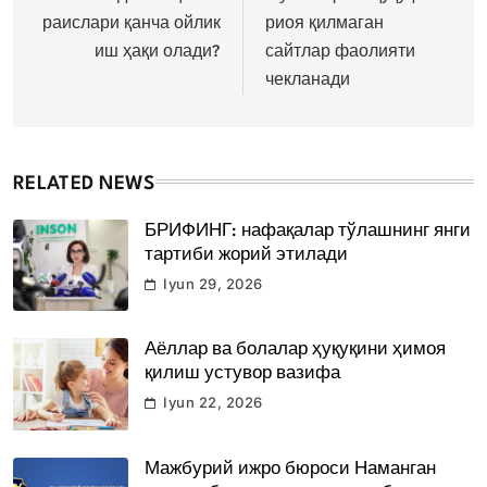
раислари қанча ойлик
риоя қилмаган
иш ҳақи олади?
сайтлар фаолияти
чекланади
RELATED NEWS
БРИФИНГ: нафақалар тўлашнинг янги
тартиби жорий этилади
Iyun 29, 2026
Аёллар ва болалар ҳуқуқини ҳимоя
қилиш устувор вазифа
Iyun 22, 2026
Мажбурий ижро бюроси Наманган