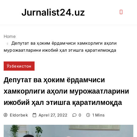
Skip
Jurnalist24.uz
to
content
Home
Депутат ва ҳоким ёрдамчиси хамкорлиги аҳоли
мурожаатларини ижобий ҳал этишга қаратилмоқда
Ўзбекистон
Депутат ва ҳоким ёрдамчиси
хамкорлиги аҳоли мурожаатларини
ижобий ҳал этишга қаратилмоқда
Eldorbek
Aprel 27, 2022
0
1 Mins