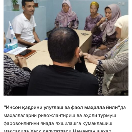
“Инсон қадрини улуғлаш ва фаол маҳалла йили”
да
маҳаллаларни ривожлантириш ва аҳоли турмуш
фаровонлигини янада яхшилашга кўмаклашиш
мақсадида Халқ депутатлари Наманган шаҳар