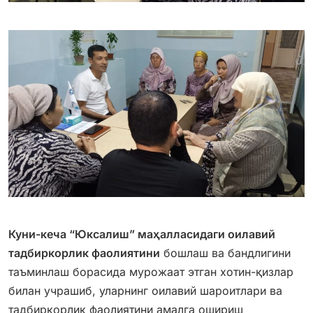
Куни-кеча “Юксалиш” маҳалласидаги оилавий
тадбиркорлик фаолиятини
бошлаш ва бандлигини
таъминлаш борасида мурожаат этган хотин-қизлар
билан учрашиб, уларнинг оилавий шароитлари ва
тадбиркорлик фаолиятини амалга ошириш