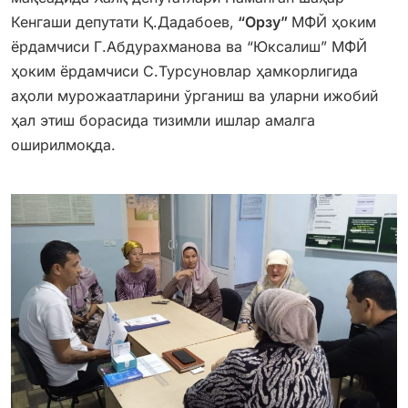
Кенгаши депутати Қ.Дадабоев,
“Орзу”
МФЙ ҳоким
ёрдамчиси Г.Абдурахманова ва “Юксалиш” МФЙ
ҳоким ёрдамчиси С.Турсуновлар ҳамкорлигида
аҳоли мурожаатларини ўрганиш ва уларни ижобий
ҳал этиш борасида тизимли ишлар амалга
оширилмоқда.