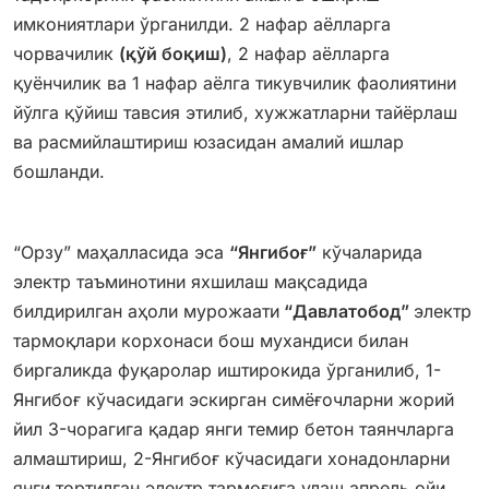
имкониятлари ўрганилди. 2 нафар аёлларга
чорвачилик
(қўй боқиш)
, 2 нафар аёлларга
қуёнчилик ва 1 нафар аёлга тикувчилик фаолиятини
йўлга қўйиш тавсия этилиб, хужжатларни тайёрлаш
ва расмийлаштириш юзасидан амалий ишлар
бошланди.
“Орзу” маҳалласида эса
“Янгибоғ”
кўчаларида
электр таъминотини яхшилаш мақсадида
билдирилган аҳоли мурожаати
“Давлатобод”
электр
тармоқлари корхонаси бош мухандиси билан
биргаликда фуқаролар иштирокида ўрганилиб, 1-
Янгибоғ кўчасидаги эскирган симёғочларни жорий
йил 3-чорагига қадар янги темир бетон таянчларга
алмаштириш, 2-Янгибоғ кўчасидаги хонадонларни
янги тортилган электр тармоғига улаш апрель ойи