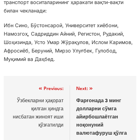
транспорт воситаларининг ҳаракати вақти-вақти
билан чекланади:
Ибн Сино, Бўстонсарой, Университет хиёбони,
Намозгоҳ, Садриддин Айний, Регистон, Рудакий,
Шоҳизинда, Усто Умар Жўрақулов, Ислом Каримов,
Афросиёб, Беруний, Мирзо Улуғбек, Гулобод,
Муқимий ва Даҳбед.
Post
Previous:
Next:
menyusi
Ўзбекларни ҳақорат
Фарғонада 3 минг
қилган ҳиндга
долларни сўмга
нисбатан жиноят иши
айирбошлаётган
қўзғатилди
ноқонуний
валютафуруш қўлга