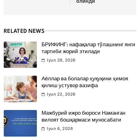
олинди
RELATED NEWS
БРИФИНГ: нафақалар тўлашнинг янги
тартиби жорий этилади
Iyun 29, 2026
Аёллар ва болалар ҳуқуқини ҳимоя
қилиш устувор вазифа
Iyun 22, 2026
Мажбурий ижро бюроси Наманган
вилоят бошқармаси муносабати
Iyun 6, 2026