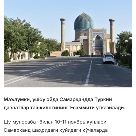
Маълумки, ушбу ойда Самарқандда Туркий
давлатлар ташкилотининг I-саммити ўтказилади.
Шу муносабат билан 10-11 ноябрь кунлари
Самарқанд шаҳридаги қуйидаги кўчаларда