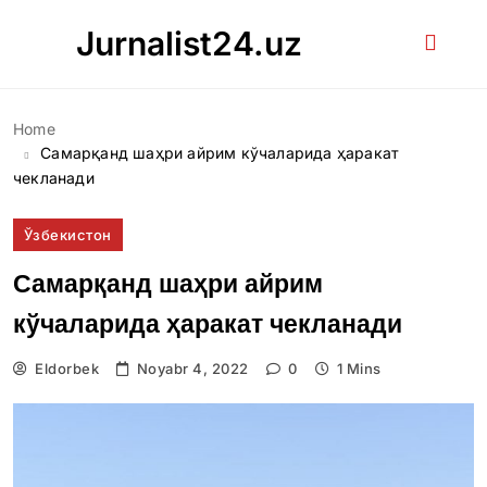
Skip
Jurnalist24.uz
to
content
Home
Самарқанд шаҳри айрим кўчаларида ҳаракат
чекланади
Ўзбекистон
Самарқанд шаҳри айрим
кўчаларида ҳаракат чекланади
Eldorbek
Noyabr 4, 2022
0
1 Mins