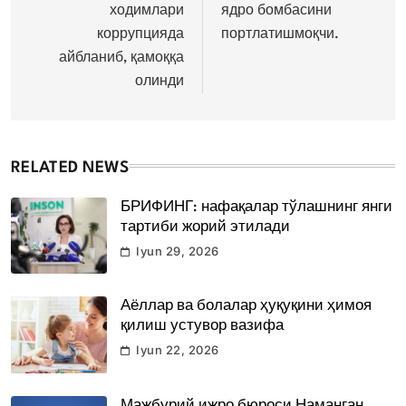
ходимлари
ядро бомбасини
коррупцияда
портлатишмоқчи.
айбланиб, қамоққа
олинди
RELATED NEWS
БРИФИНГ: нафақалар тўлашнинг янги
тартиби жорий этилади
Iyun 29, 2026
Аёллар ва болалар ҳуқуқини ҳимоя
қилиш устувор вазифа
Iyun 22, 2026