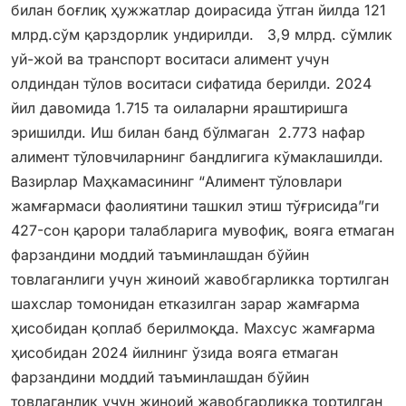
билан боғлиқ ҳужжатлар доирасида ўтган йилда 121
млрд.сўм қарздорлик ундирилди. 3,9 млрд. сўмлик
уй-жой ва транспорт воситаси алимент учун
олдиндан тўлов воситаси сифатида берилди. 2024
йил давомида 1.715 та оилаларни яраштиришга
эришилди. Иш билан банд бўлмаган 2.773 нафар
алимент тўловчиларнинг бандлигига кўмаклашилди.
Вазирлар Маҳкамасининг “Алимент тўловлари
жамғармаси фаолиятини ташкил этиш тўғрисида”ги
427-сон қарори талабларига мувофиқ, вояга етмаган
фарзандини моддий таъминлашдан бўйин
товлаганлиги учун жиноий жавобгарликка тортилган
шахслар томонидан етказилган зарар жамғарма
ҳисобидан қоплаб берилмоқда. Махсус жамғарма
ҳисобидан 2024 йилнинг ўзида вояга етмаган
фарзандини моддий таъминлашдан бўйин
товлаганлик учун жиноий жавобгарликка тортилган