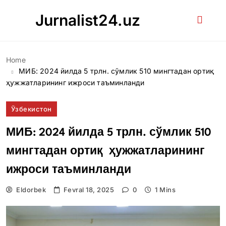
Skip
Jurnalist24.uz
to
content
Home
МИБ: 2024 йилда 5 трлн. сўмлик 510 мингтадан ортиқ
ҳужжатларининг ижроси таъминланди
Ўзбекистон
МИБ: 2024 йилда 5 трлн. сўмлик 510
мингтадан ортиқ ҳужжатларининг
ижроси таъминланди
Eldorbek
Fevral 18, 2025
0
1 Mins