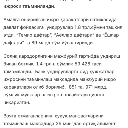
ижроси таъминланди.
Амалга оширилган ижро ҳаракатлари натижасида
давлат фойдасига ундирувлар 1,8 трл.сўмни ташкил
этди. “Темир дафтар”, “Аёллар дафтари” ва “Ёшлар
дафтари” га 89 млрд сўм йўналтирилди.
Солиқ қарздорлигини мажбурий тартибда ундириш
билан боғлиқ 1,4 трлн. сўмлик 59.428 таси
тамомланди. Банк ундирувларга оид ҳужжатлар
ижросини таъминлаш мақсадида мажбурий ижро
ҳаракатлари олиб борилиб, 851 та, 971 млрд.
сўмлик мулклар электрон онлайн-аукционга
чиқарилган.
Вояга етмаганларнинг ҳуқуқ манфаатларини
таъминлаш мақсадида 26 мингдан ортиқ алимент