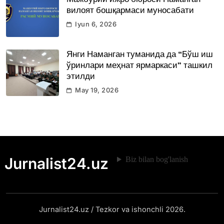
Мажбурий ижро бюроси Наманган
вилоят бошқармаси муносабати
Iyun 6, 2026
Янги Наманган туманида да “Бўш иш
ўринлари меҳнат ярмаркаси” ташкил
этилди
May 19, 2026
Jurnalist24.uz
Biz bilan bog'lanish
Jurnalist24.uz / Tezkor va ishonchli 2026.