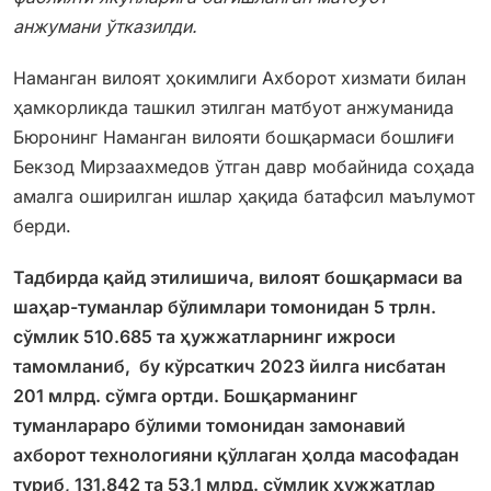
анжумани ўтказилди.
Наманган вилоят ҳокимлиги Ахборот хизмати билан
ҳамкорликда ташкил этилган матбуот анжуманида
Бюронинг Наманган вилояти бошқармаси бошлиғи
Бекзод Мирзаахмедов ўтган давр мобайнида соҳада
амалга оширилган ишлар ҳақида батафсил маълумот
берди.
Тадбирда қайд этилишича, вилоят бошқармаси ва
шаҳар-туманлар бўлимлари томонидан 5 трлн.
сўмлик 510.685 та ҳужжатларнинг ижроси
тамомланиб, бу кўрсаткич 2023 йилга нисбатан
201 млрд. сўмга ортди. Бошқарманинг
туманлараро бўлими томонидан замонавий
ахборот технологияни қўллаган ҳолда масофадан
туриб, 131.842 та 53,1 млрд. сўмлик ҳужжатлар