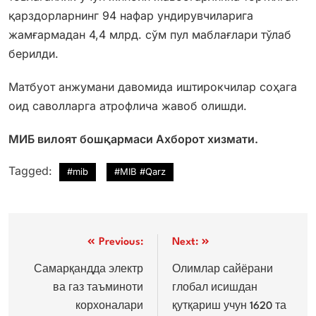
қарздорларнинг 94 нафар ундирувчиларига
жамғармадан 4,4 млрд. сўм пул маблағлари тўлаб
берилди.
Матбуот анжумани давомида иштирокчилар соҳага
оид саволларга атрофлича жавоб олишди.
МИБ вилоят бошқармаси Ахборот хизмати.
Tagged:
#mib
#MIB #Qarz
Post
Previous:
Next:
menyusi
Самарқандда электр
Олимлар сайёрани
ва газ таъминоти
глобал исишдан
корхоналари
қутқариш учун 1620 та