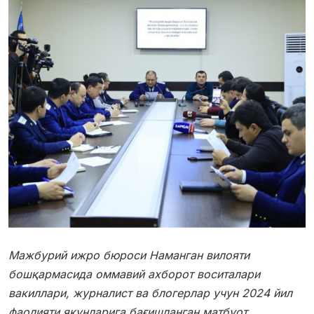
Мажбурий ижро бюроси Наманган вилояти
бошқармасида оммавий ахборот воситалари
вакиллари, журналист ва блогерлар учун 2024 йил
фаолияти якунларига бағишланган матбуот