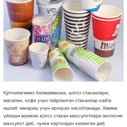
Қўпчилигимиз билмаймизки, қоғоз стаканлари,
масалан, кофе учун таёрланган стаканлар кайта
ишлаб чикариш учун яроқсиз хисобланади. Хамма
уйлаши мумкин қоғоз стакан махсулотлари экологик
махсулот деб, чунки картондан килинган деб