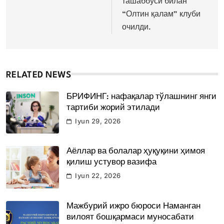
ташаббуси билан
“Олтин қалам” клуби
очилди.
RELATED NEWS
БРИФИНГ: нафақалар тўлашнинг янги
тартиби жорий этилади
Iyun 29, 2026
Аёллар ва болалар ҳуқуқини ҳимоя
қилиш устувор вазифа
Iyun 22, 2026
Мажбурий ижро бюроси Наманган
вилоят бошқармаси муносабати