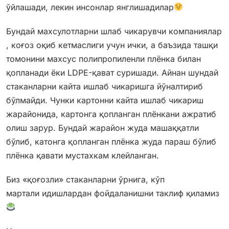
ўйлашади, лекин инсонлар янглишадилар
Бундай махсулотларни шлаб чикарувчи компаниялар
, коғоз оқиб кетмаслиги учун ички, а баъзида ташқи
томонини махсус полипропиленли плёнка билан
қопланади ёки LDPE-қават суришади. Айнан шундай
стаканларни кайта ишлаб чикаришга йўналтириб
бўлмайди. Чунки картонни кайта ишлаб чикариш
жарайонида, картонга қопланган плёнкани ажратиб
олиш зарур. Бундай жарайон жуда машаққатли
бўлиб, катонга қопланган плёнка жуда параш бўлиб
плёнка қавати мустахкам клейланган.
Биз «қоғозли» стаканларни ўрнига, кўп
мартали идишлардан фойдаланишни таклиф қиламиз