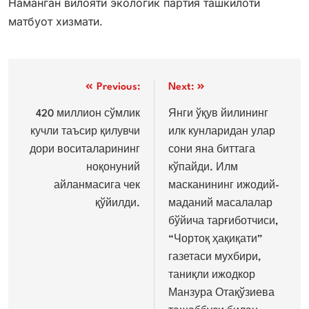
Наманган вилояти экологик партия ташкилоти
матбуот хизмати.
Post
Previous:
Next:
menyusi
420 миллион сўмлик
Янги ўқув йилининг
кучли таъсир қилувчи
илк кунларидан улар
дори воситаларининг
сони яна биттага
ноқонуний
кўпайди. Илм
айланмасига чек
масканининг ижодий-
қўйилди.
маданий масалалар
бўйича тарғиботчиси,
“Чортоқ ҳақиқати”
газетаси мухбири,
таниқли ижодкор
Манзура Отақўзиева