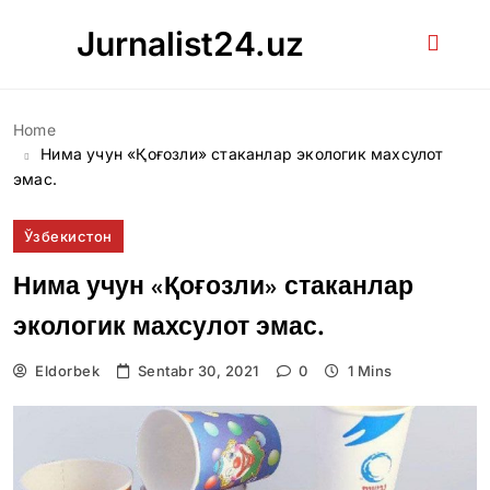
Skip
Jurnalist24.uz
to
content
Home
Нима учун «Қоғозли» стаканлар экологик махсулот
эмас.
Ўзбекистон
Нима учун «Қоғозли» стаканлар
экологик махсулот эмас.
Eldorbek
Sentabr 30, 2021
0
1 Mins