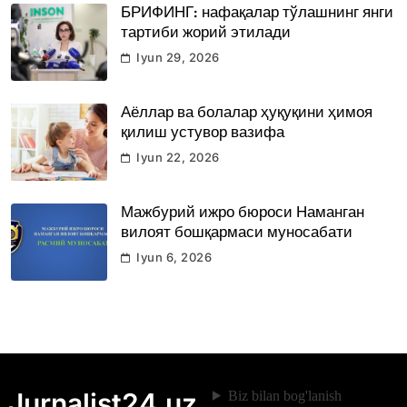
БРИФИНГ: нафақалар тўлашнинг янги
тартиби жорий этилади
Iyun 29, 2026
Аёллар ва болалар ҳуқуқини ҳимоя
қилиш устувор вазифа
Iyun 22, 2026
Мажбурий ижро бюроси Наманган
вилоят бошқармаси муносабати
Iyun 6, 2026
Jurnalist24.uz
Biz bilan bog'lanish