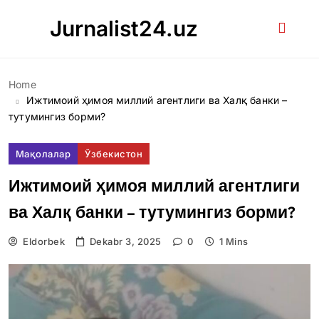
Skip
Jurnalist24.uz
to
content
Home
Ижтимоий ҳимоя миллий агентлиги ва Халқ банки –
тутумингиз борми?
Мақолалар
Ўзбекистон
Ижтимоий ҳимоя миллий агентлиги
ва Халқ банки – тутумингиз борми?
Eldorbek
Dekabr 3, 2025
0
1 Mins