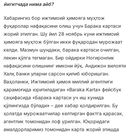
йигитчада нима айб?
Хабарингиз бор ижтимоий ҳимояга муҳтож
фуқаролар нафақасини олиш учун Барака картаси
жорий этилган. Шу йил 28 ноябрь куни ижтимоий
ҳимояга муҳтож бўлган икки фуқародан мурожаат
келди. Мазмун шундаки, барака картаси очилган,
лекин қўлга тегмаган. Бир ойдирки Ногиронлик
нафақасини олишнинг имкони йўқ. Андижон вилояти
Халқ банки уларни сарсон қилиб юборишган.
Ваҳоланки, Ижтимоий ҳимоя миллий агентлиги
қарамоғида юритиладиган «Baraka Karta» фейсбук
саҳифасида «Барака картаси уч иш кунида
қўлингизда бўлади» – дея хабар қолдирилган. Бу
ҳолатда мурожаатчилар келтирган фактга қарасак,
агентлик томонидан лоф урилган. Юқоридаги
амалдорларимиз томонидан карта жорий этишда