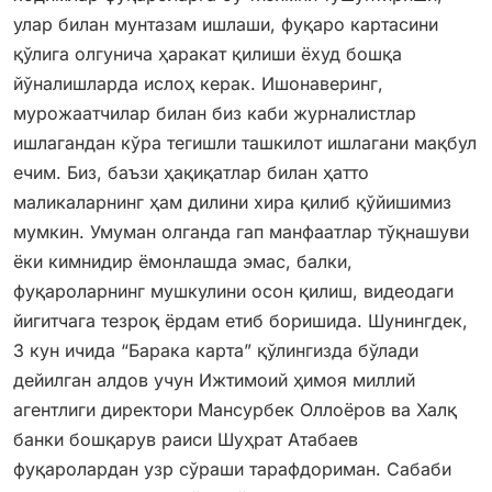
улар билан мунтазам ишлаши, фуқаро картасини
қўлига олгунича ҳаракат қилиши ёхуд бошқа
йўналишларда ислоҳ керак. Ишонаверинг,
мурожаатчилар билан биз каби журналистлар
ишлагандан кўра тегишли ташкилот ишлагани мақбул
ечим. Биз, баъзи ҳақиқатлар билан ҳатто
маликаларнинг ҳам дилини хира қилиб қўйишимиз
мумкин. Умуман олганда гап манфаатлар тўқнашуви
ёки кимнидир ёмонлашда эмас, балки,
фуқароларнинг мушкулини осон қилиш, видеодаги
йигитчага тезроқ ёрдам етиб боришида. Шунингдек,
3 кун ичида “Барака карта” қўлингизда бўлади
дейилган алдов учун Ижтимоий ҳимоя миллий
агентлиги директори Мансурбек Оллоёров ва Халқ
банки бошқарув раиси Шуҳрат Атабаев
фуқаролардан узр сўраши тарафдориман. Сабаби