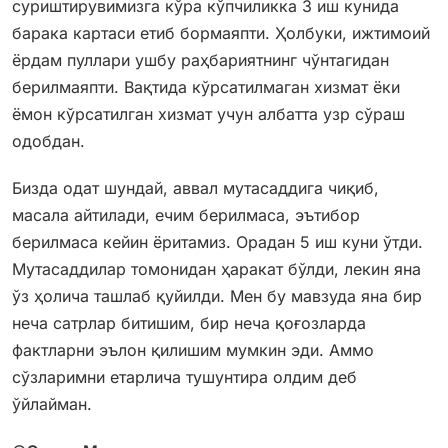
суриштирувимизга кўра кўпчиликка 3 иш кунида
барака картаси етиб бормаяпти. Ҳолбуки, ижтимоий
ёрдам пуллари ушбу раҳбариятнинг чўнтагидан
берилмаяпти. Вақтида кўрсатилмаган хизмат ёки
ёмон кўрсатилган хизмат учун албатта узр сўраш
одобдан.
Бизда одат шундай, аввал мутасаддига чиқиб,
масала айтилади, ечим берилмаса, эътибор
берилмаса кейин ёритамиз. Орадан 5 иш куни ўтди.
Мутасаддилар томонидан ҳаракат бўлди, лекин яна
ўз ҳолича ташлаб қуйилди. Мен бу мавзуда яна бир
неча сатрлар битишим, бир неча қоғозларда
фактларни эълон қилишим мумкин эди. Аммо
сўзларимни етарлича тушунтира олдим деб
ўйлайман.