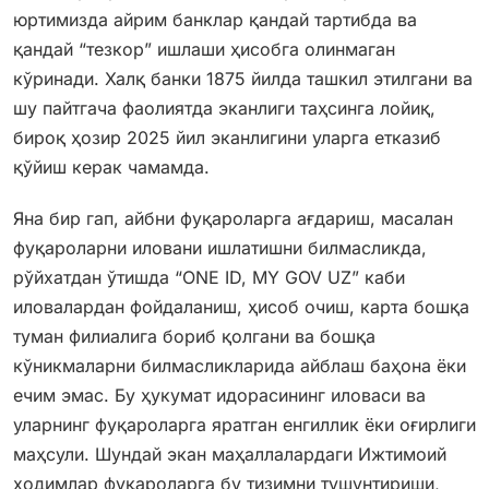
юртимизда айрим банклар қандай тартибда ва
қандай “тезкор” ишлаши ҳисобга олинмаган
кўринади. Халқ банки 1875 йилда ташкил этилгани ва
шу пайтгача фаолиятда эканлиги таҳсинга лойиқ,
бироқ ҳозир 2025 йил эканлигини уларга етказиб
қўйиш керак чамамда.
Яна бир гап, айбни фуқароларга ағдариш, масалан
фуқароларни иловани ишлатишни билмасликда,
рўйхатдан ўтишда “ONE ID, MY GOV UZ” каби
иловалардан фойдаланиш, ҳисоб очиш, карта бошқа
туман филиалига бориб қолгани ва бошқа
кўникмаларни билмасликларида айблаш баҳона ёки
ечим эмас. Бу ҳукумат идорасининг иловаси ва
уларнинг фуқароларга яратган енгиллик ёки оғирлиги
маҳсули. Шундай экан маҳаллалардаги Ижтимоий
ходимлар фуқароларга бу тизимни тушунтириши,