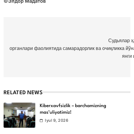
©️
Элдор Мадатов
Post
menyusi
Судьялар 
органлари фаолиятида самарадорлик ва очиқликка йўн
янги
RELATED NEWS
Kiberxavfsizlik – barchamizning
mas’uliyatimiz!
Iyul 9, 2026