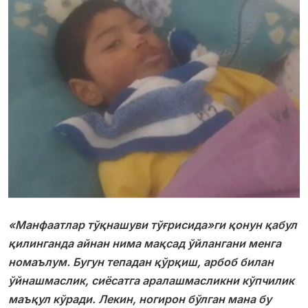
«Манфаатлар тўқнашуви тўғрисида»ги қонун қабул
қилинганда айнан нима мақсад ўйлангани менга
номаълум. Бугун тепадан қўрқиш, арбоб билан
ўйнашмаслик, сиёсатга аралашмасликни кўпчилик
маъқул кўради. Лекин, ногирон бўлган мана бу