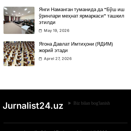
Янги Наманган туманида да “Бўш иш
ўринлари меҳнат ярмаркаси” ташкил
этилди
May 19, 2026
Ягона Давлат Имтиҳони (ЯДИМ)
жорий этади
Aprel 27, 2026
Jurnalist24.uz
Biz bilan bog'lanish