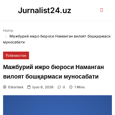
Skip
Jurnalist24.uz
to
content
Home
Мажбурий ижро бюроси Наманган вилоят бошқармаси
муносабати
Ўзбекистон
Мажбурий ижро бюроси Наманган
вилоят бошқармаси муносабати
Eldorbek
Iyun 6, 2026
0
1 Mins