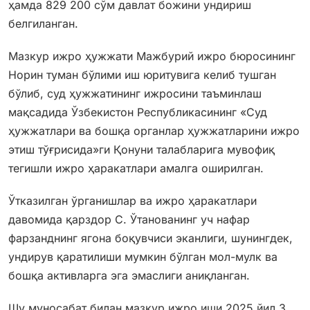
ҳамда 829 200 сўм давлат божини ундириш
белгиланган.
Мазкур ижро ҳужжати Мажбурий ижро бюросининг
Норин туман бўлими иш юритувига келиб тушган
бўлиб, суд ҳужжатининг ижросини таъминлаш
мақсадида Ўзбекистон Республикасининг «Суд
ҳужжатлари ва бошқа органлар ҳужжатларини ижро
этиш тўғрисида»ги Қонуни талабларига мувофиқ
тегишли ижро ҳаракатлари амалга оширилган.
Ўтказилган ўрганишлар ва ижро ҳаракатлари
давомида қарздор С. Ўтанованинг уч нафар
фарзанднинг ягона боқувчиси эканлиги, шунингдек,
ундирув қаратилиши мумкин бўлган мол-мулк ва
бошқа активларга эга эмаслиги аниқланган.
Шу муносабат билан мазкур ижро иши 2025 йил 3