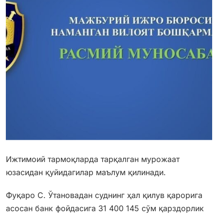
Ижтимоий тармоқларда тарқалган мурожаат
юзасидан қуйидагилар маълум қилинади.
Фуқаро С. Ўтановадан суднинг ҳал қилув қарорига
асосан банк фойдасига 31 400 145 сўм қарздорлик