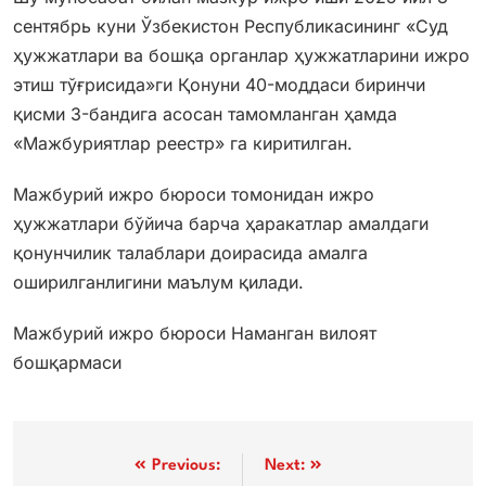
сентябрь куни Ўзбекистон Республикасининг «Суд
ҳужжатлари ва бошқа органлар ҳужжатларини ижро
этиш тўғрисида»ги Қонуни 40-моддаси биринчи
қисми 3-бандига асосан тамомланган ҳамда
«Мажбуриятлар реестр» га киритилган.
Мажбурий ижро бюроси томонидан ижро
ҳужжатлари бўйича барча ҳаракатлар амалдаги
қонунчилик талаблари доирасида амалга
оширилганлигини маълум қилади.
Мажбурий ижро бюроси Наманган вилоят
бошқармаси
Post
Previous:
Next: