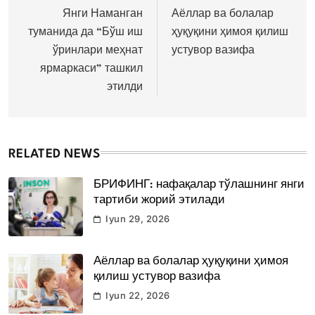
menyusi
Янги Наманган
Аёллар ва болалар
туманида да “Бўш иш
ҳуқуқини ҳимоя қилиш
ўринлари меҳнат
устувор вазифа
ярмаркаси” ташкил
этилди
RELATED NEWS
БРИФИНГ: нафақалар тўлашнинг янги
тартиби жорий этилади
Iyun 29, 2026
Аёллар ва болалар ҳуқуқини ҳимоя
қилиш устувор вазифа
Iyun 22, 2026