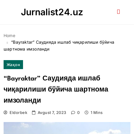
Skip
Jurnalist24.uz
to
content
Home
“Bayraktar” Саудияда ишлаб чиқарилиши бўйича
шартнома имзоланди
Жаҳон
“Bayraktar” Саудияда ишлаб
чиқарилиши бўйича шартнома
имзоланди
Eldorbek
Avgust 7, 2023
0
1 Mins