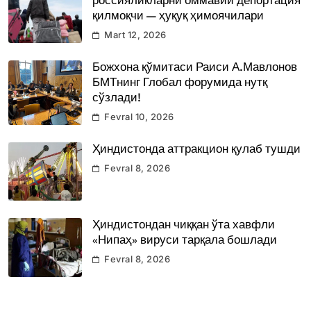
россияликларни оммавий депортация
қилмоқчи — ҳуқуқ ҳимоячилари
Mart 12, 2026
Божхона қўмитаси Раиси А.Мавлонов
БМТнинг Глобал форумида нутқ
сўзлади!
Fevral 10, 2026
Ҳиндистонда аттракцион қулаб тушди
Fevral 8, 2026
Ҳиндистондан чиққан ўта хавфли
«Нипаҳ» вируси тарқала бошлади
Fevral 8, 2026