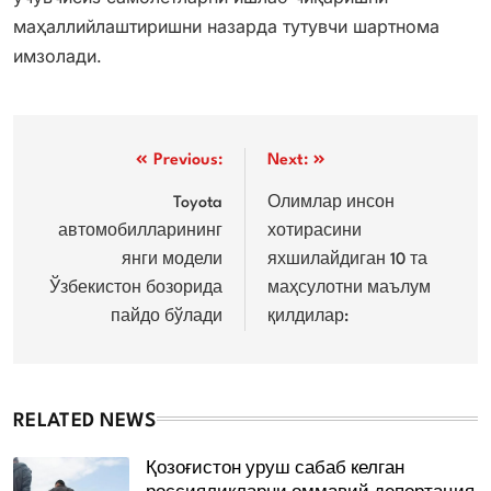
маҳаллийлаштиришни назарда тутувчи шартнома
имзолади.
Post
Previous:
Next:
menyusi
Toyota
Олимлар инсон
автомобилларининг
хотирасини
янги модели
яхшилайдиган 10 та
Ўзбекистон бозорида
маҳсулотни маълум
пайдо бўлади
қилдилар:
RELATED NEWS
Қозоғистон уруш сабаб келган