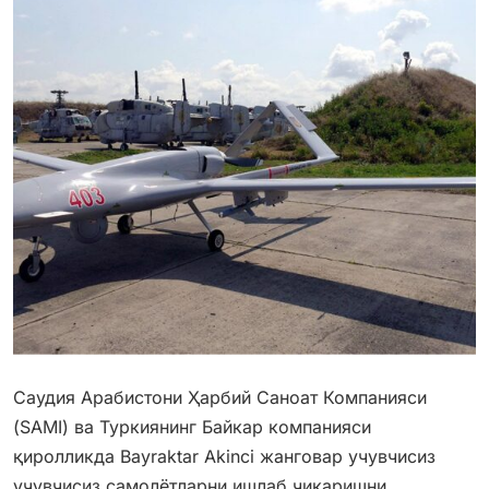
Саудия Арабистони Ҳарбий Саноат Компанияси
(SAMI) ва Туркиянинг Байкар компанияси
қиролликда Bayraktar Akinci жанговар учувчисиз
учувчисиз самолётларни ишлаб чиқаришни