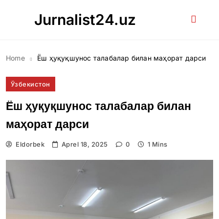
Skip
Jurnalist24.uz
to
content
Home
Ёш ҳуқуқшунос талабалар билан маҳорат дарси
Ўзбекистон
Ёш ҳуқуқшунос талабалар билан
маҳорат дарси
Eldorbek
Aprel 18, 2025
0
1 Mins