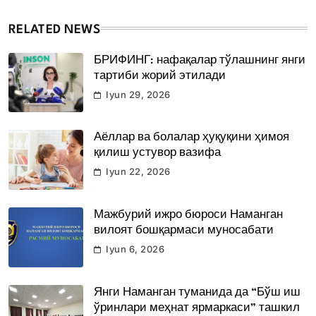
RELATED NEWS
БРИФИНГ: нафақалар тўлашнинг янги
тартиби жорий этилади
Iyun 29, 2026
Аёллар ва болалар ҳуқуқини ҳимоя
қилиш устувор вазифа
Iyun 22, 2026
Мажбурий ижро бюроси Наманган
вилоят бошқармаси муносабати
Iyun 6, 2026
Янги Наманган туманида да “Бўш иш
ўринлари меҳнат ярмаркаси” ташкил