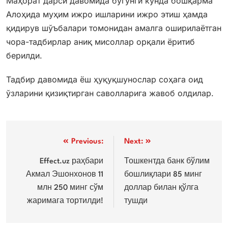
Маҳорат дарси давомида бугунги кунда бошқарма
Алоҳида муҳим ижро ишларини ижро этиш ҳамда
қидирув шўъбалари томонидан амалга оширилаётган
чора-тадбирлар аниқ мисоллар орқали ёритиб
берилди.
Тадбир давомида ёш ҳуқуқшунослар соҳага оид
ўзларини қизиқтирган саволларига жавоб олдилар.
Post
Previous:
Next:
menyusi
Effect.uz раҳбари
Тошкентда банк бўлим
Акмал Эшонхонов 11
бошлиқлари 85 минг
млн 250 минг сўм
доллар билан қўлга
жаримага тортилди!
тушди