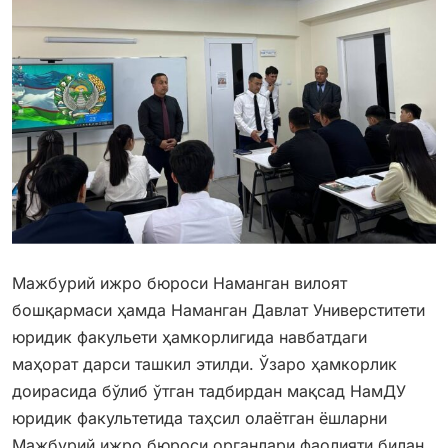
Мажбурий ижро бюроси Наманган вилоят
бошқармаси ҳамда Наманган Давлат Универститети
юридик факульети ҳамкорлигида навбатдаги
маҳорат дарси ташкил этилди. Ўзаро ҳамкорлик
доирасида бўлиб ўтган тадбирдан мақсад НамДУ
юридик факультетида таҳсил олаётган ёшларни
Мажбурий ижро бюроси органлари фаолияти билан