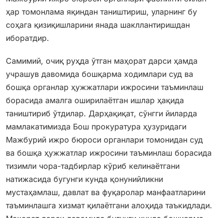
ҳар томонлама яқиндан таништириш, уларнинг бу
соҳага қизиқишларини янада шакллантиришдан
иборатдир.
Самимий, очиқ руҳда ўтган маҳорат дарси ҳамда
учрашув давомида бошқарма ходимлари суд ва
бошқа органлар ҳужжатлари ижросини таъминлаш
борасида амалга оширилаётган ишлар ҳақида
таништириб ўтдилар. Дарҳақиқат, сўнгги йиларда
мамлакатимизда Бош прокуратура ҳузуридаги
Мажбурий ижро бюроси органлари томонидан суд
ва бошқа ҳужжатлар ижросини таъминлаш борасида
тизимли чора-тадбирлар кўриб келинаётгани
натижасида бугунги кунда қонунийликни
мустаҳамлаш, давлат ва фуқаролар манфаатларини
таъминлашга хизмат қилаётгани алоҳида таъкидлади.