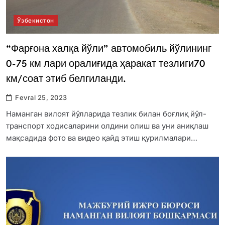
Ўзбекистон
“Фарғона халқа йўли” автомобиль йўлининг
0-75 км лари оралиғида ҳаракат тезлиги70
км/соат этиб белгиланди.
Fevral 25, 2023
Наманган вилоят йўлларида тезлик билан боғлиқ йўл-
транспорт ходисаларини олдини олиш ва уни аниқлаш
мақсадида фото ва видео қайд этиш қурилмалари…