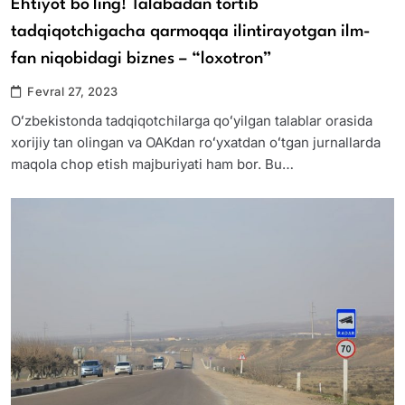
Ehtiyot boʻling! Talabadan tortib
tadqiqotchigacha qarmoqqa ilintirayotgan ilm-
fan niqobidagi biznes – “loxotron”
Fevral 27, 2023
Oʻzbekistonda tadqiqotchilarga qoʻyilgan talablar orasida
xorijiy tan olingan va OAKdan roʻyxatdan oʻtgan jurnallarda
maqola chop etish majburiyati ham bor. Bu…