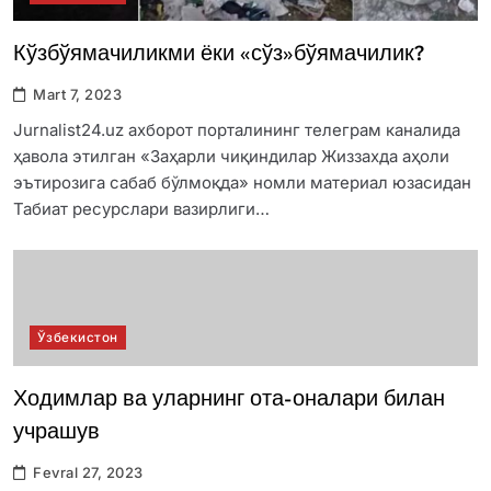
Кўзбўямачиликми ёки «сўз»бўямачилик?
Mart 7, 2023
Jurnalist24.uz ахборот порталининг телеграм каналида
ҳавола этилган «Заҳарли чиқиндилар Жиззахда аҳоли
эътирозига сабаб бўлмоқда» номли материал юзасидан
Табиат ресурслари вазирлиги…
Ўзбекистон
Ходимлар ва уларнинг ота-оналари билан
учрашув
Fevral 27, 2023