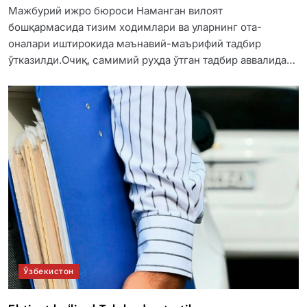
Мажбурий ижро бюроси Наманган вилоят
бошқармасида тизим ходимлари ва уларнинг ота-
оналари иштирокида маънавий-маърифий тадбир
ўтказилди.Очиқ, самимий руҳда ўтган тадбир аввалида…
Ўзбекистон