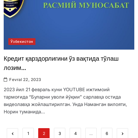
Ўзбекистон
Кредит қарздорлигини ўз вақтида тўлаш
лозим…
Fevral 22, 2023
2023 йил 21 февраль куни YOUTUBE ижтимоий
тармоғида “Буларни уволи йўқми” сарлавҳа остида
видеолавҳа жойлаштирилган. Унда Наманган вилояти,
Норин туманида…
1
2
3
4
…
6