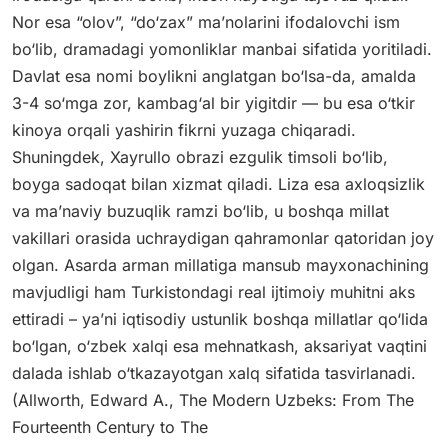
Nor esa “olov”, “do‘zax” ma’nolarini ifodalovchi ism
bo‘lib, dramadagi yomonliklar manbai sifatida yoritiladi.
Davlat esa nomi boylikni anglatgan bo‘lsa-da, amalda
3-4 so‘mga zor, kambag‘al bir yigitdir — bu esa o‘tkir
kinoya orqali yashirin fikrni yuzaga chiqaradi.
Shuningdek, Xayrullo obrazi ezgulik timsoli bo‘lib,
boyga sadoqat bilan xizmat qiladi. Liza esa axloqsizlik
va ma’naviy buzuqlik ramzi bo‘lib, u boshqa millat
vakillari orasida uchraydigan qahramonlar qatoridan joy
olgan. Asarda arman millatiga mansub mayxonachining
mavjudligi ham Turkistondagi real ijtimoiy muhitni aks
ettiradi – ya’ni iqtisodiy ustunlik boshqa millatlar qo‘lida
bo‘lgan, o‘zbek xalqi esa mehnatkash, aksariyat vaqtini
dalada ishlab o‘tkazayotgan xalq sifatida tasvirlanadi.
(Allworth, Edward A., The Modern Uzbeks: From The
Fourteenth Century to The