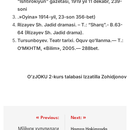
“Ishtirokiyun” gazetasi, 1919 yil 11 dekabr, 239-
soni
.»Oyina» 1914-yil, 23-son 356-bet)
Rizayev Sh. Jadid dramasi. – T.: “Sharq”.- B.63-
64 (Rizayev Sh. Jadid drama).
Tursunboyev. Teatr tarixi. Oquv qo‘llanma.— T.:
O‘MKHTM, «Bilim», 2005.— 288bet.
O’zJOKU 2-kurs talabasi Izzatilla Zohidjonov
Post
Previous:
Next:
menyusi
Мўйноқ ҳудудидаги
Hamza Hakimzoda