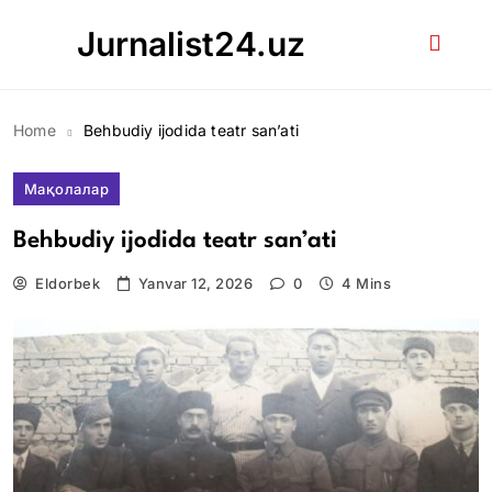
Skip
Jurnalist24.uz
to
content
Home
Behbudiy ijodida teatr san’ati
Мақолалар
Behbudiy ijodida teatr san’ati
Eldorbek
Yanvar 12, 2026
0
4 Mins