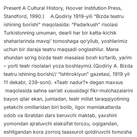
Present A Cultural History, Hoover Institution Press,
Standford, 1990.) A.Qodiriy 1919-yili “Bizda teatru
ishining borishi” maqolasida: “Padarkush” risolasi
Turkistonning umuman, dearli har bir katta-kichik
shaharlarinda mavqiʼ tomoshaga qo‘yilub, yoshlarimiz
uchun bir daraja teatru maqsadi onglashilur. Mana
shundan so‘ng bizda teatr masalasi bosh ko‘tarib, yarim
– yorti teatr risolalari yoza boshlaymiz.(Qodiriy A. Bizda
teatru ishining borishi// “Ishtirokiyun” gazetasi, 1919 yil
11 dekabr, 239-soni). «Teatr nadur?» degan maxsus
maqolasida sahna san’ati xususidagi fikr-mulohazalarini
bayon qilar ekan, jumladan, teatr millat taraqqiyotining
yetakchi omillaridan biri bolib, ilgor mamlakatlarda
odob va ibratdan dars beruvchi maktab, yaxshini
yomondan ajratuvchi elaksifat torozu, oqigandan,
eshitgandan kora zorroq taassurot qoldiruvchi tomosha