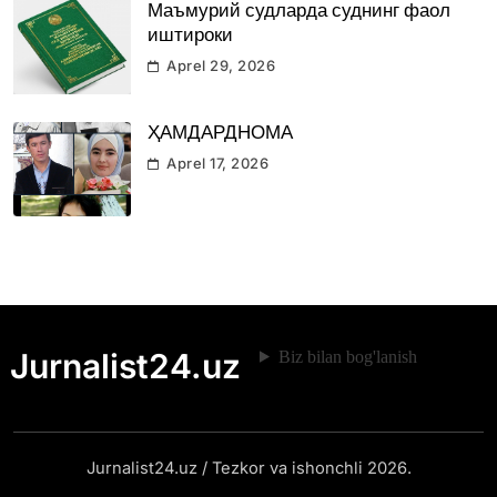
Маъмурий судларда суднинг фаол
иштироки
Aprel 29, 2026
ҲАМДАРДНОМА
Aprel 17, 2026
Jurnalist24.uz
Biz bilan bog'lanish
Jurnalist24.uz / Tezkor va ishonchli 2026.