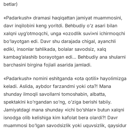
betlar)
«Padarkush» dramasi haqiqattan jamiyat muammosini,
davr inqilobini keng yoritdi. Behbudiy o’z asari bilan
xalqni uyg’otmoqchi, unga «ozodlik suvi»ni ichirmoqchi
bo’layotgan edi. Davr shu darajada chigal, ayanchli
ediki, insonlar tahlikada, bolalar savodsiz, xalq
kambag’alashib borayotgan edi… Behbudiy ana shularni
barchasini birgina fojiali asarida jamladi.
«Padarkush» nomini eshitganda «ota qotili» hayolimizga
keladi. Aslida, aybdor farzandmi yoki ota?! Mana
shunday ilmoqli savollarni tomoshabin, albatta,
spektaklni ko’rgandan so’ng, o’ziga berishi tabiiy.
Jamiyatdagi mana shunday «ichi bo’shlar» butun xalqni
isnodga olib kelishiga kim kafolat bera olardi?! Davr
muammosi bo’lgan savodsizlik yoki uquvsizlik, qaysidur