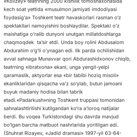
«Kolizey» teatrining 2000 kishilik tomoshaxonasida
kech soat yettida «musulmon jamiyati imdodiyasi
foydasig‘a» Toshkent teatr havaskorlari rasman o‘z
spektakllari namoyishini boshlaydilar. Spektakl o’z
maishatiga o’ralib dunyoni unutgan millatdoshlarga
chaqmoqdek ta’sir etdi. Unda boy rolini Abdusalom
Abdurahim o’g’li o’ynagan edi. Ilk parda ochilishidan
avval sahnaga Munavvar qori Abdurashidxonov chiqib,
teatrning «ibratxona» ekani, unga yengil-yelpi
qaramaslik, aktyorlar esa «bir tabibi hoziq misoli»
ekanliklaridan qisqacha va’z so‘ylab, butun jamoani
buyuk madaniy hodisa bilan tabrik
etadi.«Padarkush»ning Toshkent truppasi tomonidan
sahnalashtirilishi kutilgandan ko‘ra a’loroq natijalar
berdi. Bu voqea Turkistondagi shu davrda mavjud
bo‘lgan barcha matbuot nashrlarida yoritilgan edi.
(Shuhrat Rizayev, «Jadid dramasi» 1997-yil 63-64-