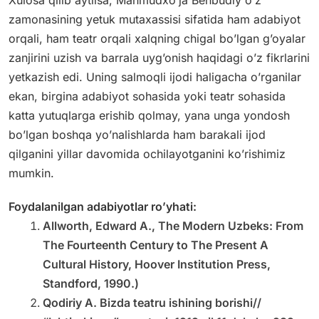
zamonasining yetuk mutaxassisi sifatida ham adabiyot
orqali, ham teatr orqali xalqning chigal bo’lgan g’oyalar
zanjirini uzish va barrala uyg’onish haqidagi o’z fikrlarini
yetkazish edi. Uning salmoqli ijodi haligacha o’rganilar
ekan, birgina adabiyot sohasida yoki teatr sohasida
katta yutuqlarga erishib qolmay, yana unga yondosh
bo’lgan boshqa yo’nalishlarda ham barakali ijod
qilganini yillar davomida ochilayotganini ko’rishimiz
mumkin.
Foydalanilgan adabiyotlar ro’yhati:
Allworth, Edward A., The Modern Uzbeks: From
The Fourteenth Century to The Present A
Cultural History, Hoover Institution Press,
Standford, 1990.)
Qodiriy A. Bizda teatru ishining borishi//