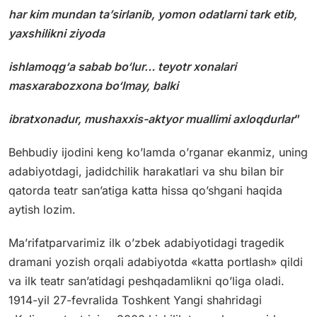
har kim mundan ta’sirlanib, yomon odatlarni tark etib,
yaxshilikni ziyoda
ishlamoqg‘a sabab bo‘lur… teyotr xonalari
masxarabozxona bo‘lmay, balki
ibratxonadur, mushaxxis-aktyor muallimi axloqdurlar
”
Behbudiy ijodini keng ko’lamda o’rganar ekanmiz, uning
adabiyotdagi, jadidchilik harakatlari va shu bilan bir
qatorda teatr san’atiga katta hissa qo’shgani haqida
aytish lozim.
Ma’rifatparvarimiz ilk o’zbek adabiyotidagi tragedik
dramani yozish orqali adabiyotda «katta portlash» qildi
va ilk teatr san’atidagi peshqadamlikni qo’liga oladi.
1914-yil 27-fevralida Toshkent Yangi shahridagi