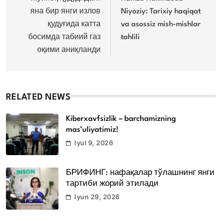
яна бир янги излов
Niyoziy: Tarixiy haqiqat
қудуғида катта
va asossiz mish-mishlar
босимда табиий газ
tahlili
оқими аниқланди
RELATED NEWS
Kiberxavfsizlik – barchamizning
mas’uliyatimiz!
Iyul 9, 2026
БРИФИНГ: нафақалар тўлашнинг янги
тартиби жорий этилади
Iyun 29, 2026