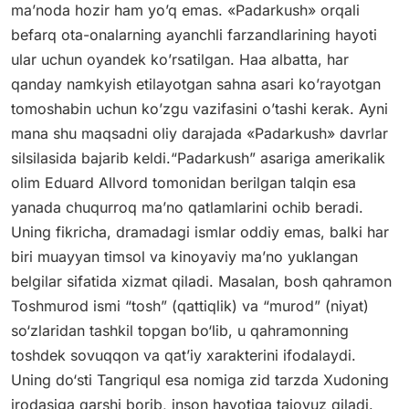
ma’noda hozir ham yo’q emas. «Padarkush» orqali
befarq ota-onalarning ayanchli farzandlarining hayoti
ular uchun oyandek ko’rsatilgan. Haa albatta, har
qanday namkyish etilayotgan sahna asari ko’rayotgan
tomoshabin uchun ko’zgu vazifasini o’tashi kerak. Ayni
mana shu maqsadni oliy darajada «Padarkush» davrlar
silsilasida bajarib keldi.“Padarkush” asariga amerikalik
olim Eduard Allvord tomonidan berilgan talqin esa
yanada chuqurroq ma’no qatlamlarini ochib beradi.
Uning fikricha, dramadagi ismlar oddiy emas, balki har
biri muayyan timsol va kinoyaviy ma’no yuklangan
belgilar sifatida xizmat qiladi. Masalan, bosh qahramon
Toshmurod ismi “tosh” (qattiqlik) va “murod” (niyat)
so‘zlaridan tashkil topgan bo‘lib, u qahramonning
toshdek sovuqqon va qat’iy xarakterini ifodalaydi.
Uning do‘sti Tangriqul esa nomiga zid tarzda Xudoning
irodasiga qarshi borib, inson hayotiga tajovuz qiladi.