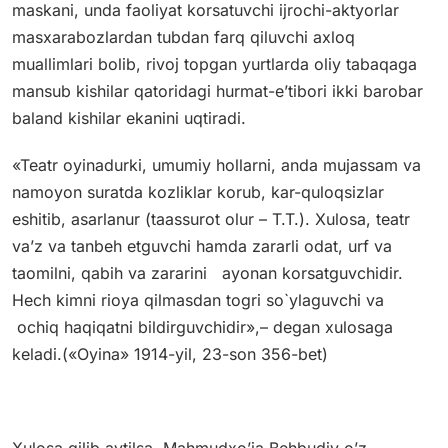
maskani, unda faoliyat korsatuvchi ijrochi-aktyorlar
masxarabozlardan tubdan farq qiluvchi axloq
muallimlari bolib, rivoj topgan yurtlarda oliy tabaqaga
mansub kishilar qatoridagi hurmat-e’tibori ikki barobar
baland kishilar ekanini uqtiradi.
«Teatr oyinadurki, umumiy hollarni, anda mujassam va
namoyon suratda kozliklar korub, kar-quloqsizlar
eshitib, asarlanur (taassurot olur – T.T.). Xulosa, teatr
va’z va tanbeh etguvchi hamda zararli odat, urf va
taomilni, qabih va zararini ayonan korsatguvchidir.
Hech kimni rioya qilmasdan togri so`ylaguvchi va
ochiq haqiqatni bildirguvchidir»,– degan xulosaga
keladi.(«Oyina» 1914-yil, 23-son 356-bet)
Xulosa qilib aytilsa, Mahmudxo’ja Behbudiy o’z