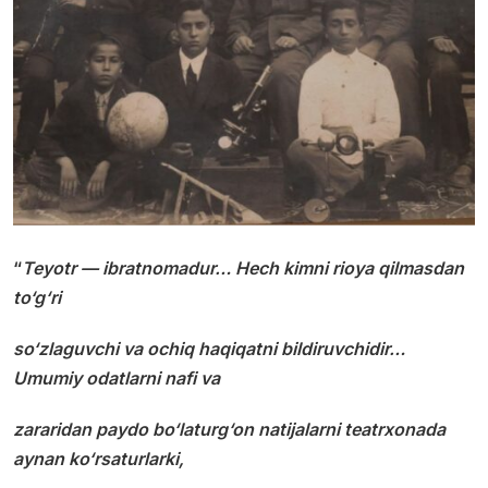
“
Teyotr — ibratnomadur… Hech kimni rioya qilmasdan
to‘g‘ri
so‘zlaguvchi va ochiq haqiqatni bildiruvchidir…
Umumiy odatlarni nafi va
zararidan paydo bo‘laturg‘on natijalarni teatrxonada
aynan ko‘rsaturlarki,