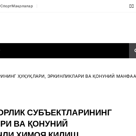
т
Спорт
Мақолалар
Р
АРИНИНГ ҲУҚУҚЛАРИ, ЭРКИНЛИКЛАРИ ВА ҚОНУНИЙ МАНФ
ОРЛИК СУБЪЕКТЛАРИНИНГ
АРИ ВА ҚОНУНИЙ
ЛИ ҲИМОЯ ҚИЛИШ