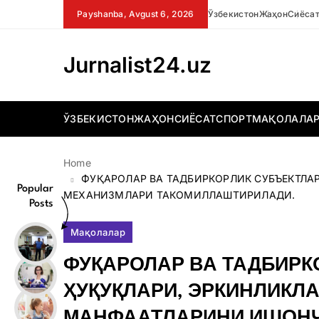
Skip
Payshanba, Avgust 6, 2026
Ўзбекистон
Жаҳон
Сиёса
to
content
Jurnalist24.uz
ЎЗБЕКИСТОН
ЖАҲОН
СИЁСАТ
СПОРТ
МАҚОЛАЛА
Home
ФУҚАРОЛАР ВА ТАДБИРКОРЛИК СУБЪЕКТЛ
Popular
МЕХАНИЗМЛАРИ ТАКОМИЛЛАШТИРИЛАДИ.
Posts
Мақолалар
ФУҚАРОЛАР ВА ТАДБИРК
ҲУҚУҚЛАРИ, ЭРКИНЛИКЛ
МАНФААТЛАРИНИ ИШОНЧ