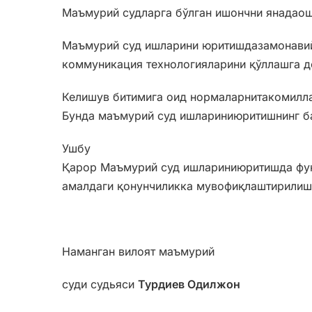
Маъмурий судларга бўлган ишончни янадаош
Маъмурий суд ишларини юритишдазамонави
коммуникация технологияларини қўллашга д
Келишув битимига оид нормаларнитакомилл
Бунда маъмурий суд ишлариниюритишнинг ба
Ушбу
Қарор Маъмурий суд ишлариниюритишда фуқ
амалдаги қонунчиликка мувофиқлаштирилиши
Наманган вилоят маъмурий
суди судьяси
Турдиев Одилжон