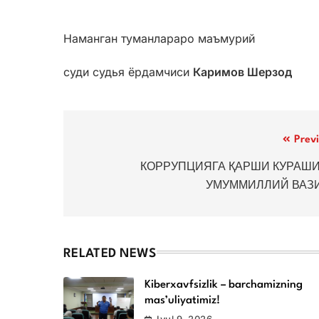
Наманган туманлараро маъмурий
суди судья ёрдамчиси
Каримов Шерзод
Post
Prev
menyusi
КОРРУПЦИЯГА ҚАРШИ КУРАШИ
УМУММИЛЛИЙ ВАЗ
RELATED NEWS
Kiberxavfsizlik – barchamizning
mas’uliyatimiz!
Iyul 9, 2026