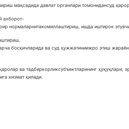
ириш мақсадида давлат органлари томонидансуд қаро
й ахборот-
оир нормаларнитакомиллаштириш, ишда иштирок этувчи
аштириш.
рча босқичларида ва суд ҳужжатиниижро этиш жараёни
аролар ва тадбиркорликсубъектларининг ҳуқуқлари, э
га хизмат қилади.