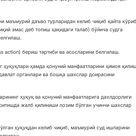
и маъмурий даъво турларидан келиб чиқиб қайта кўри
иқий эмас деб топиш ҳақидаги талаб) бўйича судга
елгилаш.
s action) бериш тартиби ва асосларини белгилаш.
г ҳуқуқлари ҳамда қонуний манфаатларини ҳимоя қили
 давлат органлари ва бошқа шахслар доирасини
рининг ҳуқуқ ва қонуний манфаатларига дахлдорлиги
ритишда жалб қилиниши лозим бўлган учинчи шахслар
ўлган ҳуқуқдан келиб чиқиб, маъмурий суд ишларини
елгилаш.