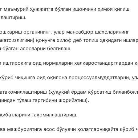
г маъмурий ҳужжатга бўлган ишончини ҳимоя қилиш
ллаштириш.
бошқариш органининг, улар мансабдор шахсларининг
акатсизлигини) қонунга хилоф деб топиш ҳақидаги ишла
 бўлган асосларни белгилаш.
 иштирокига оид нормаларни халқаростандартлардан к
кўриб чиқишга оид оқилона процессуалмуддатларни, ул
атакомиллаштириш (ҳуқуқий ёрдам кўрсатиш биланбоғл
диндан тўлаш тартибини жорийэтиш).
оқибатларини такомиллаштириш.
ва мажбуриятига асос бўлувчи ҳолатларниқайта кўриб ч