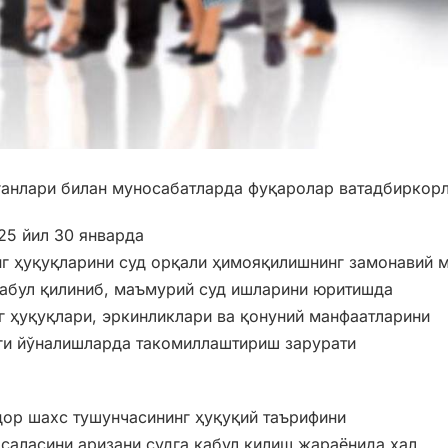
анлари билан муносабатларда фуқаролар ватадбиркорл
25 йил 30 январда
г ҳуқуқларини суд орқали ҳимояқилишнинг замонавий 
қабул қилиниб, маъмурий суд ишларини юритишда
г ҳуқуқлари, эркинликлари ва қонуний манфаатларини
ги йўналишларда такомиллаштириш зарурати
ор шахс тушунчасининг ҳуқуқий таърифини
саласини аризани судга қабул қилиш жараёнида ҳал