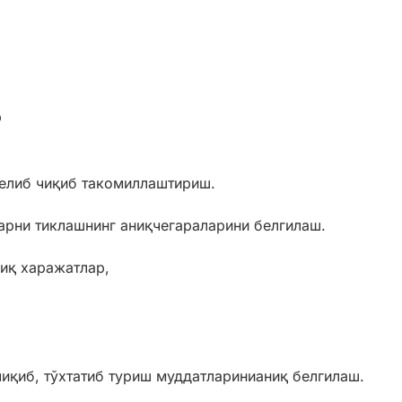
р
елиб чиқиб такомиллаштириш.
арни тиклашнинг аниқчегараларини белгилаш.
иқ харажатлар,
иқиб, тўхтатиб туриш муддатларинианиқ белгилаш.