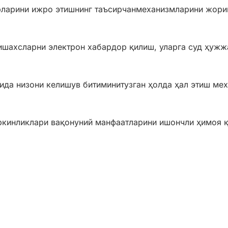
рларини ижро этишнинг таъсирчанмеханизмларини жори
шахсларни электрон хабардор қилиш, уларга суд ҳужжа
да низони келишув битиминитузган ҳолда ҳал этиш ме
ркинликлари вақонуний манфаатларини ишончли ҳимоя 