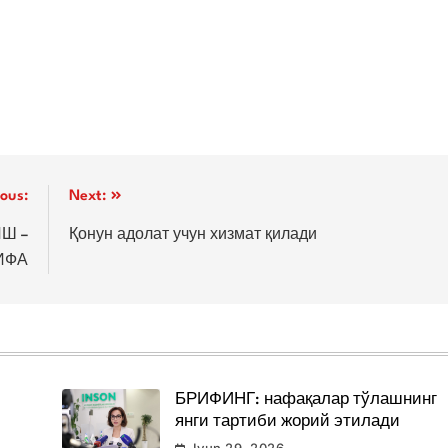
ious:
Next:
Ш –
Қонун адолат учун хизмат қилади
ИФА
БРИФИНГ: нафақалар тўлашнинг
янги тартиби жорий этилади
Iyun 29, 2026