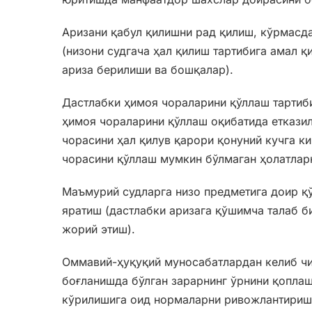
Аризани қабул қилишни рад қилиш, кўрмасд
(низони судгача ҳал қилиш тартибига амал 
ариза берилиши ва бошқалар).
Дастлабки ҳимоя чораларини қўллаш тартиб
ҳимоя чораларини қўллаш оқибатида етказил
чорасини ҳал қилув қарори қонуний кучга к
чорасини қўллаш мумкин бўлмаган ҳолатлар
Маъмурий судларга низо предметига доир қ
яратиш (дастлабки аризага қўшимча талаб б
жорий этиш).
Оммавий-ҳуқуқий муносабатлардан келиб чи
боғланишда бўлган зарарнинг ўрнини қопла
кўрилишига оид нормаларни ривожлантириш