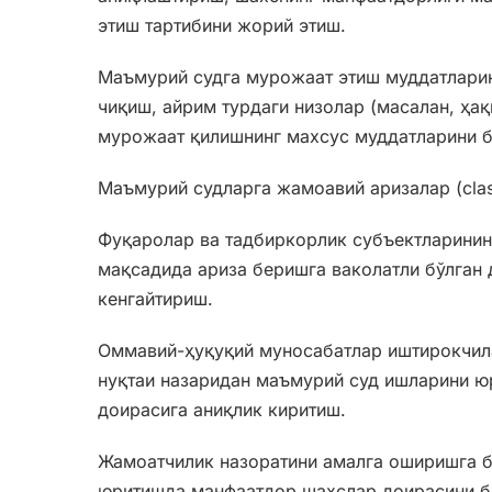
этиш тартибини жорий этиш.
Маъмурий судга мурожаат этиш муддатларин
чиқиш, айрим турдаги низолар (масалан, ҳақ
мурожаат қилишнинг махсус муддатларини б
Маъмурий судларга жамоавий аризалар (clas
Фуқаролар ва тадбиркорлик субъектларинин
мақсадида ариза беришга ваколатли бўлган
кенгайтириш.
Оммавий-ҳуқуқий муносабатлар иштирокчила
нуқтаи назаридан маъмурий суд ишларини ю
доирасига аниқлик киритиш.
Жамоатчилик назоратини амалга оширишга б
юритишда манфаатдор шахслар доирасини б