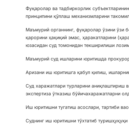
Фуқаролар ва тадбиркорлик субъектларинин
принципини қўллаш механизмларини такоми
Маъмурий органнинг, фуқаролар ўзини ўзи 
қарорини ҳақиқий эмас, ҳаракатларини (ҳар
юзасидан суд томонидан текширилиши лозим
Маъмурий суд ишларини юритишда прокурор
Аризани иш юритишга қабул қилиш, ишларни
Суд харажатлари турларини аниқлаштириш в
экспертиза ўтказиш бўйичахаражатларни ол
Иш юритишни тугатиш асослари, тартиби ва
Суднинг иш юритишни тўхтатиб туришҳуқуқи 