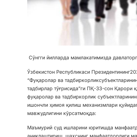
Сўнгги йилларда мамлакатимизда давлаторг
Ўзбекистон Республикаси Президентининг20
“Фуқаролар ва тадбиркорликсубъектларинин
тадбирлар тўғрисида”ги ПҚ-33-сон Қарори 
фуқаролар ва тадбиркорлик субъектларинин
ишончли ҳимоя қилиш механизмлари қуйида
мавжудлигини кўрсатмоқда
:
Маъмурий суд ишларини юритишда манфаатд
аниқлаштириш, шахснинг манфаатдорлиги ма