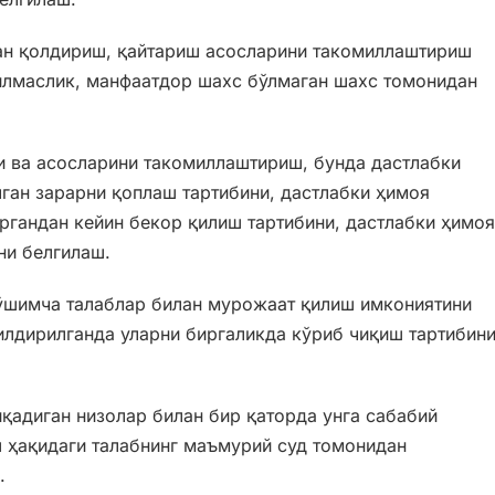
ан қолдириш, қайтариш асосларини такомиллаштириш
қилмаслик, манфаатдор шахс бўлмаган шахс томонидан
и ва асосларини такомиллаштириш, бунда дастлабки
ган зарарни қоплаш тартибини, дастлабки ҳимоя
иргандан кейин бекор қилиш тартибини, дастлабки ҳимоя
ни белгилаш.
ўшимча талаблар билан мурожаат қилиш имкониятини
илдирилганда уларни биргаликда кўриб чиқиш тартибин
қадиган низолар билан бир қаторда унга сабабий
ш ҳақидаги талабнинг маъмурий суд томонидан
.