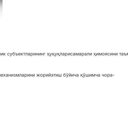
ик субъектларининг ҳуқуқларисамарали ҳимоясини таъ
механизмларини жорийэтиш бўйича қўшимча чора-