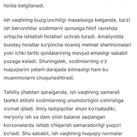
holda belgilanadi.
Ish vaqtining buzg‘unchiligi masalasiga kelganda, ba’zi
ish beruvchilar xodimlarni qonunga hilof ravishda
ortiqcha ishlatish holatlari uchrab turadi. Amaliyotda
bunday holatlar ko‘pincha noaniq mehnat shartnomalari
yoki ichki tartib qoidalarining mavjud emasligi sababli
yuzaga keladi. Shuningdek, xodimlarning o‘z
huquqlarini yetarli darajada bilmasligi ham bu
muammolarni chuqurlashtiradi.
Tahliliy jihatdan qaralganda, ish vaqtining samarali
tashkil etilishi xodimlarning unumdorligini oshirishga
xizmat qiladi. Ilmiy tadqiqotlar shuni ko‘rsatadiki,
me’yoriy ish va dam olish balansi saqlangan
korxonalarda ishlab chiqarish samaradorligi yuqori
bo‘ladi. Shu sababli, ish vaqtining huquqiy normalar