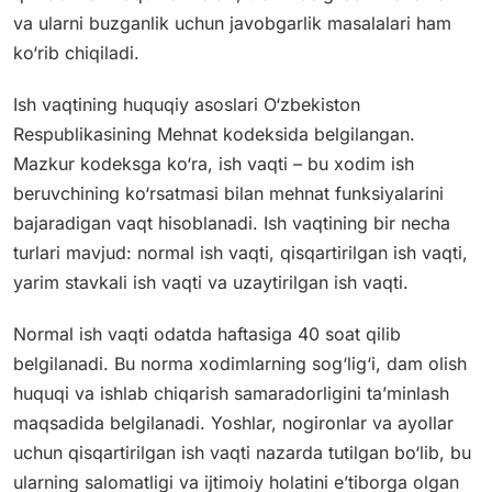
va ularni buzganlik uchun javobgarlik masalalari ham
ko‘rib chiqiladi.
Ish vaqtining huquqiy asoslari O‘zbekiston
Respublikasining Mehnat kodeksida belgilangan.
Mazkur kodeksga ko‘ra, ish vaqti – bu xodim ish
beruvchining ko‘rsatmasi bilan mehnat funksiyalarini
bajaradigan vaqt hisoblanadi. Ish vaqtining bir necha
turlari mavjud: normal ish vaqti, qisqartirilgan ish vaqti,
yarim stavkali ish vaqti va uzaytirilgan ish vaqti.
Normal ish vaqti odatda haftasiga 40 soat qilib
belgilanadi. Bu norma xodimlarning sog‘lig‘i, dam olish
huquqi va ishlab chiqarish samaradorligini ta’minlash
maqsadida belgilanadi. Yoshlar, nogironlar va ayollar
uchun qisqartirilgan ish vaqti nazarda tutilgan bo‘lib, bu
ularning salomatligi va ijtimoiy holatini e’tiborga olgan