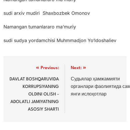
sudi arxiv mudiri Shaxbozbek Omonov
Namangan tumanlararo ma’muriy
sudi sudya yordamchisi Muhmmadjon Yo‘ldoshaliev
Post
Previous:
Next:
menyusi
DAVLAT BOSHQARUVIDA
Судьялар ҳамжамияти
KORRUPSIYANING
органлари фаолиятида сам
OLDINI OLISH -
янги ислоҳотлар
ADOLATLI JAMIYATNING
ASOSIY SHARTI