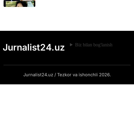
Jurnalist24.uz
Biz bilan bog'lanish
Jurnalist24.uz / Tezkor va ishonchli 2026.