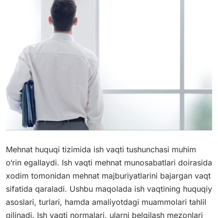
Mehnat huquqi tizimida ish vaqti tushunchasi muhim
o‘rin egallaydi. Ish vaqti mehnat munosabatlari doirasida
xodim tomonidan mehnat majburiyatlarini bajargan vaqt
sifatida qaraladi. Ushbu maqolada ish vaqtining huquqiy
asoslari, turlari, hamda amaliyotdagi muammolari tahlil
qilinadi. Ish vaqti normalari, ularni belgilash mezonlari