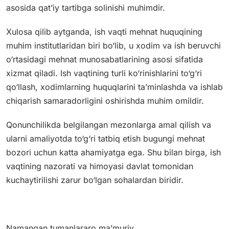
asosida qat’iy tartibga solinishi muhimdir.
Xulosa qilib aytganda, ish vaqti mehnat huquqining
muhim institutlaridan biri bo‘lib, u xodim va ish beruvchi
o‘rtasidagi mehnat munosabatlarining asosi sifatida
xizmat qiladi. Ish vaqtining turli ko‘rinishlarini to‘g‘ri
qo‘llash, xodimlarning huquqlarini ta’minlashda va ishlab
chiqarish samaradorligini oshirishda muhim omildir.
Qonunchilikda belgilangan mezonlarga amal qilish va
ularni amaliyotda to‘g‘ri tatbiq etish bugungi mehnat
bozori uchun katta ahamiyatga ega. Shu bilan birga, ish
vaqtining nazorati va himoyasi davlat tomonidan
kuchaytirilishi zarur bo‘lgan sohalardan biridir.
Namangan tumanlararo ma’muriy