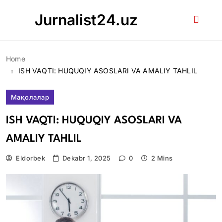
Skip
Jurnalist24.uz
to
content
Home
ISH VAQTI: HUQUQIY ASOSLARI VA AMALIY TAHLIL
Мақолалар
ISH VAQTI: HUQUQIY ASOSLARI VA
AMALIY TAHLIL
Eldorbek
Dekabr 1, 2025
0
2 Mins