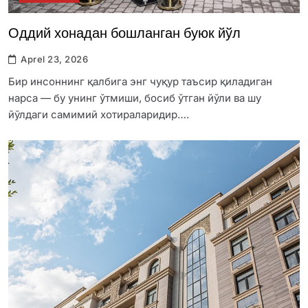
Оддий хонадан бошланган буюк йўл
Aprel 23, 2026
Бир инсоннинг қалбига энг чуқур таъсир қиладиган
нарса — бу унинг ўтмиши, босиб ўтган йўли ва шу
йўлдаги самимий хотираларидир….