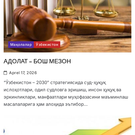
Мақолалар
Ўзбекистон
АДОЛАТ – БОШ МЕЗОН
Aprel 17, 2026
“Ўзбекистон – 2030” стратегиясида суд-ҳуқуқ
ислоҳотлари, одил судловга эришиш, инсон ҳуқуқ ва
эркинликлари, манфаатлари муҳофазасини маъминлаш
масалаларига ҳам алоҳида эътибор…