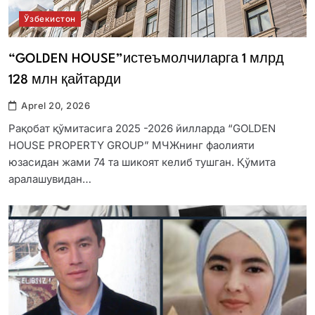
Ўзбекистон
“GOLDEN HOUSE”истеъмолчиларга 1 млрд
128 млн қайтарди
Aprel 20, 2026
Рақобат қўмитасига 2025 -2026 йилларда “GOLDEN
HOUSE PROPERTY GROUP” МЧЖнинг фаолияти
юзасидан жами 74 та шикоят келиб тушган. Қўмита
аралашувидан…