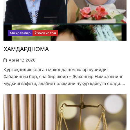
Мақолалар
Ўзбекистон
ҲАМДАРДНОМА
Aprel 17, 2026
Қурғоқчилик келган маконда чечаклар қурийди!
Хабарингиз бор, яна бир шоир – Жаҳонгир Намозовнинг
мудҳиш вафоти, адабиёт оламини чуқур қайғуга солди….