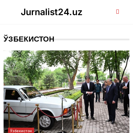
Skip
Jurnalist24.uz
to
content
ЎЗБЕКИСТОН
Ўзбекистон