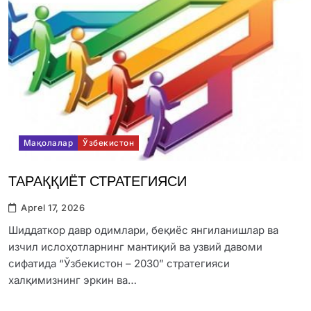
Мақолалар
Ўзбекистон
ТАРАҚҚИЁТ СТРАТЕГИЯСИ
Aprel 17, 2026
Шиддаткор давр одимлари, беқиёс янгиланишлар ва
изчил ислоҳотларнинг мантиқий ва узвий давоми
сифатида “Ўзбекистон – 2030” стратегияси
халқимизнинг эркин ва…